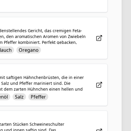
ach dem Rösten bis zur goldenen
t, die eine köstliche Textur hinzufügt.
en und wird bei jeder Mahlzeit Eindruck
denstellendes Gericht, das cremigen Feta-
aten, den aromatischen Aromen von Zwiebeln
Pfeffer kombiniert. Perfekt gebacken,
eben von einer geschmackvollen Mischung
lauch
Oregano
enießen als Hauptgang bietet das
eerregion in jeder Bissen.
it saftigen Hähnchenbrüsten, die in einer
alz und Pfeffer mariniert sind. Die
iht dem zarten Hühnchen einen hellen und
lende Mahlzeit. Ob gegrillt, gebacken oder
enöl
Salz
Pfeffer
iges Rezept, das mit seinen lebendigen
 zarten Stücken Schweineschulter
g und innen saftig sind. Das