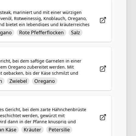
drucken wird.
ksteak, mariniert und mit einer würzigen
ivenöl, Rotweinessig, Knoblauch, Oregano,
 und bietet ein lebendiges und kräuterreiches
der kräftigen und würzigen Chimichurrisauce
egano
Rote Pfefferflocken
Salz
ert Ihre Geschmacksknospen beeindruckt.
richt, bei dem saftige Garnelen in einer
em Oregano zubereitet werden. Mit
t gebacken, bis der Käse schmilzt und
zigen Tomaten und herzhaftem Käse schafft
h
Zwiebel
Oregano
h befriedigend ist. Garides Saganaki ist
 lebendigen und vielseitigen Aromen der
es Gericht, bei dem zarte Hähnchenbrüste
eschichtet werden, gewürzt mit
ird dann in der Pfanne knusprig und
nem Käse überbacken wird, was ein
an Käse
Kräuter
Petersilie
pen sicher erfreuen wird. Dieses klassisch