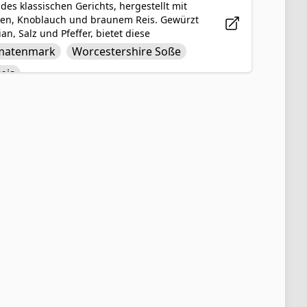
es klassischen Gerichts, hergestellt mit
ten, Knoblauch und braunem Reis. Gewürzt
, Salz und Pfeffer, bietet diese
sprofil. Dieser gesunde und sättigende
matenmark
Worcestershire Soße
er alle, die mehr pflanzliche Mahlzeiten in
eis