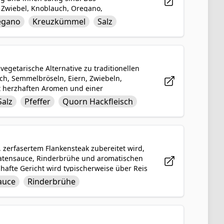
 Zwiebel, Knoblauch, Oregano,
e mit Lorbeerblättern köchelt, bis es
egano
Kreuzkümmel
Salz
leisch in der Regel zerzupft und als
t einen Geschmacks- und Texturschub zu
des Gericht, das perfekt für Feiern oder
vegetarische Alternative zu traditionellen
sch, Semmelbröseln, Eiern, Zwiebeln,
it herzhaften Aromen und einer
oder flexitarische Diäten, bieten diese
Salz
Pfeffer
Quorn Hackfleisch
agerichte, Sandwiches oder Vorspeisen. Sie
 reduzieren möchten, ohne auf Geschmack
m, zerfasertem Flankensteak zubereitet wird,
matensauce, Rinderbrühe und aromatischen
fte Gericht wird typischerweise über Reis
hlzeit mit einer perfekten Balance der
auce
Rinderbrühe
lte Kleider" und beschreibt das zerfasernde
ses Gericht ist eine beliebte und tröstliche
nießen möchten.