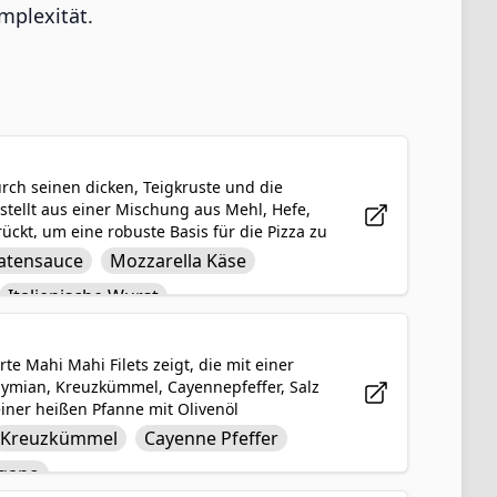
mplexität.
urch seinen dicken, Teigkruste und die
stellt aus einer Mischung aus Mehl, Hefe,
rückt, um eine robuste Basis für die Pizza zu
elzendem Mozzarella-Käse, bunten
atensauce
Mozzarella Käse
n Mischung aus Oregano, Pepperoni und
Italienische Wurst
n bietet die Deep-Dish-Pizza eine
r jeden Pizza-Liebhaber erfreuen wird.
te Mahi Mahi Filets zeigt, die mit einer
hymian, Kreuzkümmel, Cayennepfeffer, Salz
einer heißen Pfanne mit Olivenöl
und innen saftig und flockig bleiben.
Kreuzkümmel
Cayenne Pfeffer
ler würziger, aromatischer Aromen, die den
gano
gänzen. Es ist ein beliebtes und leicht