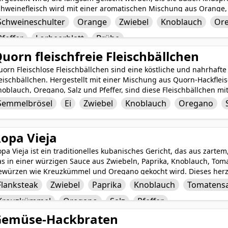
chweinefleisch wird mit einer aromatischen Mischung aus Orange,
euzkümmel, Salz und Pfeffer gewürzt und in einer herzhaften Brüh
Schweineschulter
Orange
Zwiebel
Knoblauch
Or
ichhaltig gewürzt und zart ist. Nach dem Garen wird das Schweinef
Pfeffer
Lorbeerblatt
Brühe
llung für Tacos, Burritos oder Nachos serviert, um jeder Mahlzei
rleihen. Schweine-Carnitas sind ein beliebtes und zufriedenstellen
uorn fleischfreie Fleischbällchen
bendessen unter der Woche geeignet ist.
orn Fleischlose Fleischbällchen sind eine köstliche und nahrhafte 
eischbällchen. Hergestellt mit einer Mischung aus Quorn-Hackflei
oblauch, Oregano, Salz und Pfeffer, sind diese Fleischbällchen m
friedenstellend herzhaften Textur gefüllt. Perfekt für vegetarische 
Semmelbrösel
Ei
Zwiebel
Knoblauch
Oregano
eischbällchen eine geschmackvolle und vielseitige Option für Past
ind eine großartige Wahl für diejenigen, die ihren Fleischkonsum
er Qualität zu verzichten.
opa Vieja
pa Vieja ist ein traditionelles kubanisches Gericht, das aus zarte
as in einer würzigen Sauce aus Zwiebeln, Paprika, Knoblauch, To
ewürzen wie Kreuzkümmel und Oregano gekocht wird. Dieses herzha
d Bohnen serviert und bietet eine köstliche und befriedigende Ma
Flanksteak
Zwiebel
Paprika
Knoblauch
Tomatens
romen. Der Name "Ropa Vieja" übersetzt sich im Spanischen mit "a
Kreuzkümmel
Oregano
Salz
Pfeffer
ssehen des Rindfleisches, das an zerrissene Kleidung erinnert. Die
ahl für diejenigen, die gerne einen Hauch kubanischer Küche ge
Gemüse-Hackbraten