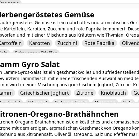
Oregano
alienisch inspirierte Gericht ist einfach zuzubereiten und perfekt f
bendessen.
erbengeröstetes Gemüse
räutergeröstetes Gemüse ist ein nahrhaftes und aromatisches Geri
e Kartoffeln, Karotten, Zucchini und rote Paprika kombiniert. Die
eworfen und mit einer Mischung aus Kräutern wie Thymian, Oregan
vor sie perfekt geröstet werden. Das Ergebnis ist eine köstliche M
Kartoffeln
Karotten
Zucchini
Rote Paprika
Olivenö
emüsesorten mit einem duftenden Aroma und herzhaftem Geschmack
Salz
Schwarzer Pfeffer
ufriedenstellenden Beilage oder leichten Mahlzeit machen. Es han
ezept, das die natürlichen Aromen des Gemüses zeigt und jedem B
amm Gyro Salat
n Lamm-Gyros-Salat ist ein geschmackvolles und zufriedenstellend
ewürztem Lammfleisch mit einer erfrischenden Auswahl an mediterr
amm wird in einer Mischung aus griechischem Joghurt, Zitrone, 
rfekt gegrillt. Das Fleisch wird auf einem Bett aus knackigem Sala
Lamm
Griechischer Joghurt
Zitrone
Knoblauch
G
wiebeln, Tomaten und einem würzigen Dressing aus Olivenöl, Rot
Kopfsalat
Olivenöl
Rotwein Essig
Oregano
Salz
würzen garniert. Dieser lebendige und nahrhafte Salat bietet ein
ürzigen und kräuterigen Aromen, die sicherlich Ihren Gaumen er
itronen-Oregano-Brathähnchen
itronen-Oregano-Brathähnchen ist ein köstliches und aromatisches
itrone mit dem erdigen, aromatischen Geschmack von Oregano kom
schung aus Zitronensaft, Olivenöl, Oregano, Salz und Pfeffer mar