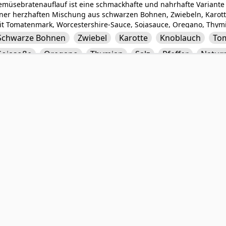
müsebratenauflauf ist eine schmackhafte und nahrhafte Variante d
iner herzhaften Mischung aus schwarzen Bohnen, Zwiebeln, Karot
t Tomatenmark, Worcestershire-Sauce, Sojasauce, Oregano, Thymian
flanzenbasierte Version ein zufriedenstellendes Umami-Geschmack
Schwarze Bohnen
Zwiebel
Karotte
Knoblauch
To
aten ist eine köstliche und befriedigende Option für Vegetarier od
Sojasoße
Oregano
Thymian
Salz
Pfeffer
Naturr
hre Ernährung einbauen möchten.