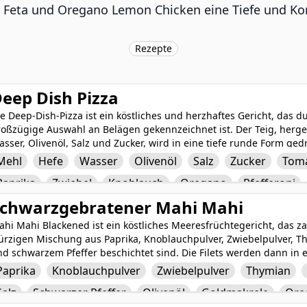
 Feta und Oregano Lemon Chicken eine Tiefe und Ko
Rezepte
eep Dish Pizza
e Deep-Dish-Pizza ist ein köstliches und herzhaftes Gericht, das d
roßzügige Auswahl an Belägen gekennzeichnet ist. Der Teig, herge
sser, Olivenöl, Salz und Zucker, wird in eine tiefe runde Form ged
chaffen. Die Kruste wird dann mit herzhafter Tomatensauce, schm
Mehl
Hefe
Wasser
Olivenöl
Salz
Zucker
Tom
aprikaschoten, Zwiebeln und Knoblauch sowie einer aromatische
Paprika
Zwiebel
Knoblauch
Oregano
Pfefferoni
alienischen Würstchen belegt. Gebacken bis zur goldenen Perfektio
ufriedenstellende Kombination aus Texturen und Aromen, die siche
chwarzgebratener Mahi Mahi
hi Mahi Blackened ist ein köstliches Meeresfrüchtegericht, das zar
ürzigen Mischung aus Paprika, Knoblauchpulver, Zwiebelpulver, T
d schwarzem Pfeffer beschichtet sind. Die Filets werden dann in 
gebraten, bis sie außen eine knusprige, dunkle Kruste entwickeln 
Paprika
Knoblauchpulver
Zwiebelpulver
Thymian
gerundet mit einer Prise Oregano ist dieses köstliche Gericht vol
Salz
Schwarzer Pfeffer
Olivenöl
Goldmakrele
Ore
lden und leicht süßen Geschmack des Mahi Mahi-Fisches perfekt er