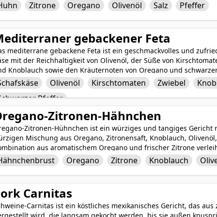
leichgewicht aus würzigen und herzhaften Aromen durchzogen. N
Huhn
Zitrone
Oregano
Olivenöl
Salz
Pfeffer
rfektion ist das Hähnchen zart und saftig, mit einer knusprigen Hau
eser klassische Gang ist ein Publikumsmagnet, einfach zuzubereit
achen.
editerraner gebackener Feta
as mediterrane gebackene Feta ist ein geschmackvolles und zufrie
äse mit der Reichhaltigkeit von Olivenöl, der Süße von Kirschtom
nd Knoblauch sowie den Kräuternoten von Oregano und schwarzem 
rgibt dieses Gericht ein warmes und klebriges Käsezentrum, umg
Schafskäse
Olivenöl
Kirschtomaten
Zwiebel
Knob
us mediterranen Zutaten. Perfekt zum Teilen als Vorspeise oder G
Schwarzer Pfeffer
editerrane gebackene Feta einen köstlichen Geschmack der Mittelm
regano-Zitronen-Hähnchen
regano-Zitronen-Hühnchen ist ein würziges und tangiges Gericht m
rzigen Mischung aus Oregano, Zitronensaft, Knoblauch, Olivenöl, S
ombination aus aromatischem Oregano und frischer Zitrone verle
äuterigen Geschmack und kreiert eine köstliche und zufriedenstel
Hähnchenbrust
Oregano
Zitrone
Knoblauch
Oliv
 der Pfanne gebraten, Oregano-Zitronen-Hühnchen ist ein vielseit
romen und einfacher Zubereitung beeindrucken wird.
ork Carnitas
hweine-Carnitas ist ein köstliches mexikanisches Gericht, das aus
rgestellt wird, die langsam gekocht werden, bis sie außen knuspri