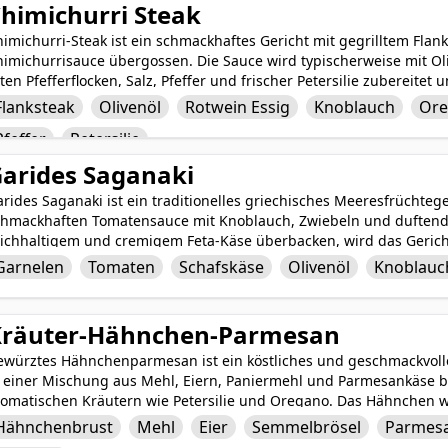
uzubereitendes Rezept, das sicher Meeresfrüchte-Liebhaber beein
himichurri Steak
imichurri-Steak ist ein schmackhaftes Gericht mit gegrilltem Flan
himichurrisauce übergossen. Die Sauce wird typischerweise mit Ol
ten Pfefferflocken, Salz, Pfeffer und frischer Petersilie zubereitet
eschmacksprofil. Das zarte und saftige Steak in Kombination mit 
Flanksteak
Olivenöl
Rotwein Essig
Knoblauch
Or
gibt eine köstliche und zufriedenstellende Mahlzeit, die garanti
Pfeffer
Petersilie
arides Saganaki
rides Saganaki ist ein traditionelles griechisches Meeresfrüchtege
chmackhaften Tomatensauce mit Knoblauch, Zwiebeln und duftend
eichhaltigem und cremigem Feta-Käse überbacken, wird das Gerich
oldbraun wird. Die Kombination aus frischen Meeresfrüchten, wür
Garnelen
Tomaten
Schafskäse
Olivenöl
Knoblauc
ne harmonische Mischung aus Aromen, die sowohl tröstlich als auc
ne einladende und köstliche Vorspeise oder Hauptgericht, das die
editerranen Küche präsentiert.
Kräuter-Hähnchen-Parmesan
ewürztes Hähnchenparmesan ist ein köstliches und geschmackvoll
n einer Mischung aus Mehl, Eiern, Paniermehl und Parmesankäse b
romatischen Kräutern wie Petersilie und Oregano. Das Hähnchen w
oldbraun gebraten, bevor es mit Marinara-Sauce und geschmolze
Hähnchenbrust
Mehl
Eier
Semmelbrösel
Parmes
stliches und befriedigendes Mahl ergibt, das Ihre Geschmacksknos