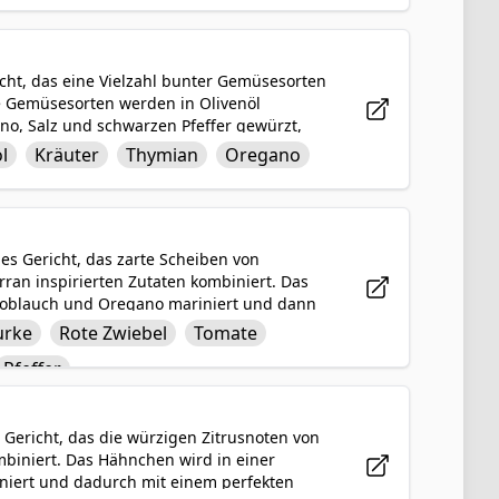
ür ein tröstliches und herzhaftes
cht, das eine Vielzahl bunter Gemüsesorten
se Gemüsesorten werden in Olivenöl
o, Salz und schwarzen Pfeffer gewürzt,
ischung aus zarten, karamellisierten
l
Kräuter
Thymian
Oregano
, die es zu einer vielseitigen und
delt sich um ein einfaches und gesundes
issen eine herzhafte Wärme verleiht.
es Gericht, das zarte Scheiben von
an inspirierten Zutaten kombiniert. Das
Knoblauch und Oregano mariniert und dann
t serviert und mit gewürfelten Gurken, roten
urke
Rote Zwiebel
Tomate
weinessig und weiteren Kräutern und
Pfeffer
e perfekte Balance aus herzhaften,
freuen werden.
 Gericht, das die würzigen Zitrusnoten von
biniert. Das Hähnchen wird in einer
iniert und dadurch mit einem perfekten