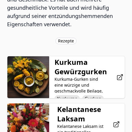
gesundheitliche Vorteile und wird häufig
aufgrund seiner entzündungshemmenden
Eigenschaften verwendet.
Rezepte
Kurkuma
Gewürzgurken
Kurkuma-Gurken sind
eine würzige und
geschmackvolle Beilage,
die durch Einlegen von
Kurkuma
Gurken
Gurken, Zwiebeln und
Kelantanese
Essig
Zwiebeln
Knoblauch in einer Essig-,
Wasser-, Salz-, Zucker-
Laksam
Knoblauch
Salz
und Kurkumabrühe
hergestellt wird. Die
Kelantanese Laksam ist
Zucker
Wasser