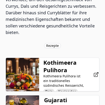
Currys, Dals und Reisgerichten zu verbessern.
Darüber hinaus sind Curryblätter für ihre
medizinischen Eigenschaften bekannt und
sollen verschiedene gesundheitliche Vorteile
bieten.
Rezepte
Kothimeera
Pulihora
Kothimeera Pulihora ist
ein traditionelles
südindisches Reisgericht,
das voller Geschmack und
Reis
Koriander
aromatisch ist. Es wird
Gujarati
Grüne Chilischoten
hergestellt, indem
gekochter Reis mit einer