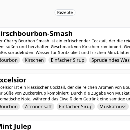
Rezepte
irschbourbon-Smash
er Cherry Bourbon Smash ist ein erfrischender Cocktail, der die 
em süßen und herzhaften Geschmack von Kirschen kombiniert. Gemi
ße, sprudelndem Wasser für Spritzigkeit und frischen Minzblättern
cktail ein perfektes Gleichgewicht der Aromen. Serviert über Eis 
Bourbon
Kirschen
Einfacher Sirup
Sprudelndes Was
rsche, ist der Cherry Bourbon Smash ein raffinierter und geschmack
eeindrucken wird.
xcelsior
celsior ist ein klassischer Cocktail, der die reichen Aromen von B
er Süße von Zuckersirup kombiniert. Durch die Zugabe von Muskat
omatische Note, während das Eiweiß dem Getränk eine samtige und 
n raffinierter und ausgewogener Cocktail, der erfrischend und ges
Bourbon
Zitronensaft
Einfacher Sirup
Muskatnuss
ühlen Abend zu genießen.
int Julep