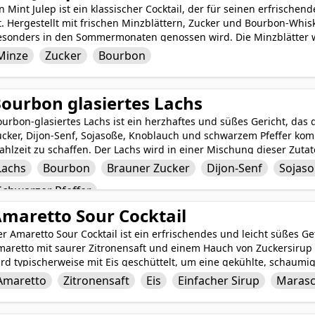
n Mint Julep ist ein klassischer Cocktail, der für seinen erfrisc
t. Hergestellt mit frischen Minzblättern, Zucker und Bourbon-Whiske
esonders in den Sommermonaten genossen wird. Die Minzblätter w
herischen Öle freizusetzen, was eine duftende Grundlage für den 
Minze
Zucker
Bourbon
rleiht dem Getränk eine sanfte und leicht süße Note, was es zu ei
cht. Serviert über Crushed Ice und garniert mit einem Zweig Minze
ie Bilder von südlichem Charme und Gastfreundschaft hervorruft.
ourbon glasiertes Lachs
ourbon-glasiertes Lachs ist ein herzhaftes und süßes Gericht, da
cker, Dijon-Senf, Sojasoße, Knoblauch und schwarzem Pfeffer kombi
hlzeit zu schaffen. Der Lachs wird in einer Mischung dieser Zutat
m perfekt zu werden, was zu zartem und flockigem Fisch mit einer
Lachs
Bourbon
Brauner Zucker
Dijon-Senf
Sojas
asur führt. Dieses Gericht ist ein perfektes Gleichgewicht zwische
Schwarzer Pfeffer
eschmacksknospen beeindrucken und Ihr kulinarisches Erlebnis be
maretto Sour Cocktail
r Amaretto Sour Cocktail ist ein erfrischendes und leicht süßes 
aretto mit saurer Zitronensaft und einem Hauch von Zuckersirup f
rd typischerweise mit Eis geschüttelt, um eine gekühlte, schaumig
bgeseiht und mit einer Maraschino-Kirsche garniert. Einige Versi
Amaretto
Zitronensaft
Eis
Einfacher Sirup
Marasc
nen Schuss Bourbon für zusätzliche Tiefe und Komplexität. Dieser C
romenmischung und eignet sich perfekt für einen warmen Abend 