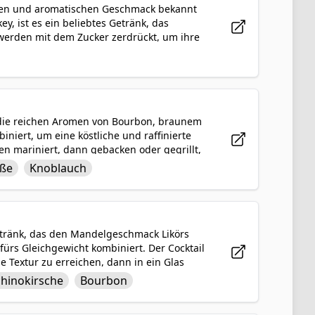
henden und aromatischen Geschmack bekannt
y, ist es ein beliebtes Getränk, das
erden mit dem Zucker zerdrückt, um ihre
Cocktail schafft. Die Zugabe von Bourbon
nem Favoriten unter Cocktail-Enthusiasten
, ist der Mint Julep eine zeitlose Labung,
s die reichen Aromen von Bourbon, braunem
niert, um eine köstliche und raffinierte
en mariniert, dann gebacken oder gegrillt,
 karamellisierten und geschmacksintensiven
oße
Knoblauch
n süß und herzhaft, das garantiert Ihre
reichern wird.
Getränk, das den Mandelgeschmack Likörs
ürs Gleichgewicht kombiniert. Der Cocktail
e Textur zu erreichen, dann in ein Glas
onen des Amaretto Sour enthalten auch
hinokirsche
Bourbon
ocktail ist beliebt für seine harmonische
oder als besonderes Vergnügen.