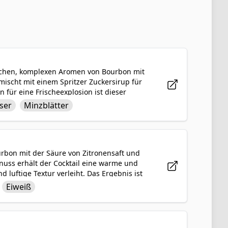
reichen, komplexen Aromen von Bourbon mit
scht mit einem Spritzer Zuckersirup für
 für eine Frischeexplosion ist dieser
und garniert mit einem Minzblatt und einer
ser
Minzblätter
voller Drink, der mit Sicherheit
ourbon mit der Säure von Zitronensaft und
nuss erhält der Cocktail eine warme und
luftige Textur verleiht. Das Ergebnis ist
chmackvoll ist und perfekt ist, um an einem
Eiweiß