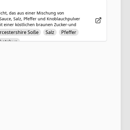
richt, das aus einer Mischung von
-Sauce, Salz, Pfeffer und Knoblauchpulver
it einer köstlichen braunen Zucker-und
eschmackvolle Note verleiht. Die Glasur,
cestershire Soße
Salz
Pfeffer
süße und würzige karamellisierte
ketchup
t wird Ihre Geschmacksnerven sicher mit
n.