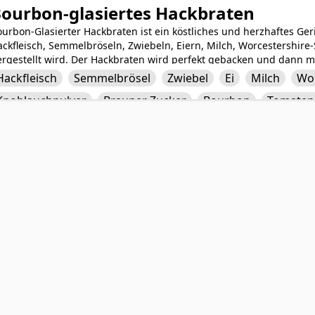
ourbon-glasiertes Hackbraten
urbon-Glasierter Hackbraten ist ein köstliches und herzhaftes Ge
ckfleisch, Semmelbröseln, Zwiebeln, Eiern, Milch, Worcestershire
ergestellt wird. Der Hackbraten wird perfekt gebacken und dann m
urbon-Glasur getoppt, die diesem klassischen Comfort-Food eine g
Hackfleisch
Semmelbrösel
Zwiebel
Ei
Milch
Wor
ergestellt mit Bourbon, Ketchup und braunem Zucker, bildet eine 
Knoblauchpulver
Brauner Zucker
Bourbon
Tomaten
schichtung, die den saftigen Hackbraten verfeinert. Dieses Rezep
einer Kombination aus herzhaften und süßen Aromen beeindrucke