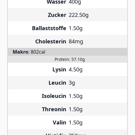
Wasser
400g
Zucker
222.50g
Ballaststoffe
1.50g
Cholesterin
84mg
Makro
:
802cal
Protein:
57.10g
Lysin
4.50g
Leucin
3g
Isoleucin
1.50g
Threonin
1.50g
Valin
1.50g