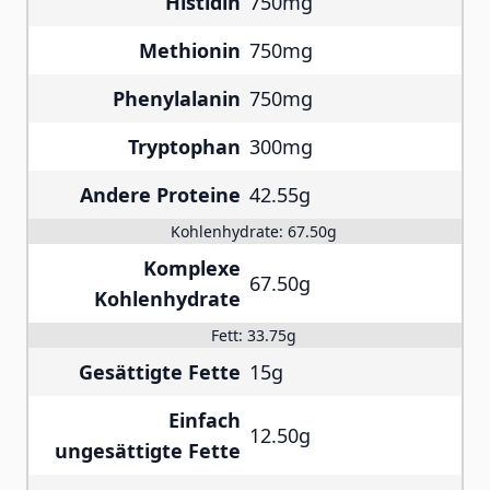
Histidin
750mg
Methionin
750mg
Phenylalanin
750mg
Tryptophan
300mg
Andere Proteine
42.55g
Kohlenhydrate:
67.50g
Komplexe
67.50g
Kohlenhydrate
Fett:
33.75g
Gesättigte Fette
15g
Einfach
12.50g
ungesättigte Fette