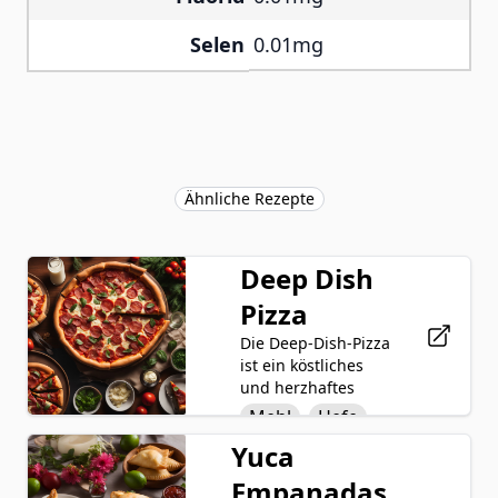
Selen
0.01mg
Ähnliche Rezepte
Deep Dish
Pizza
Die Deep-Dish-Pizza
ist ein köstliches
und herzhaftes
Gericht, das durch
Mehl
Hefe
seinen dicken,
Yuca
Wasser
Teigkruste und die
großzügige
Empanadas
Olivenöl