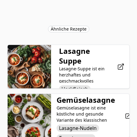
Ähnliche Rezepte
Lasagne
Suppe
Lasagne-Suppe ist ein
herzhaftes und
geschmackvolles
Gericht, das von der
Hackfleisch
klassischen
Gemüselasagne
Zwiebel
italienischen
Nudelauflauf inspiriert
Gemüselasagne ist eine
Knoblauch
ist. Sie besteht aus
köstliche und gesunde
einer herzhaften Brühe
Tomatensauce
Variante des klassischen
mit Rinderhackfleisch,
italienischen Gerichts, das
Lasagne-Nudeln
Hühnerbrühe
Zwiebeln und
Schichten von
Knoblauch, die mit