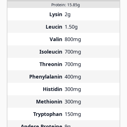
Protein:
15.85g
Lysin
2g
Leucin
1.50g
Valin
800mg
Isoleucin
700mg
Threonin
700mg
Phenylalanin
400mg
Histidin
300mg
Methionin
300mg
Tryptophan
150mg
Andere Proteine
9g