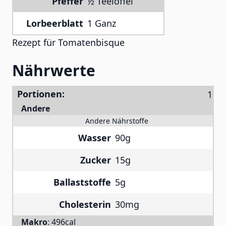
Pfeffer
½ Teelöffel
Lorbeerblatt
1 Ganz
Rezept für Tomatenbisque
Nährwerte
Portionen:
Andere
Andere Nährstoffe
Wasser
90g
Zucker
15g
Ballaststoffe
5g
Cholesterin
30mg
Makro
:
496cal