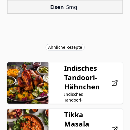
Eisen
5mg
Ähnliche Rezepte
Indisches
Tandoori-
Hähnchen
Indisches
Tandoori-
Hähnchen ist ein
köstliches und
Tikka
Huhn
aromatisches
Masala
Joghurt
Gericht, das aus
mariniertem