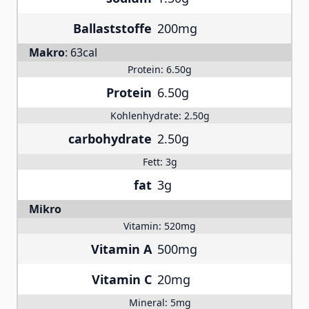
Ballaststoffe
200mg
Makro
:
63cal
Protein:
6.50g
Protein
6.50g
Kohlenhydrate:
2.50g
carbohydrate
2.50g
Fett:
3g
fat
3g
Mikro
Vitamin:
520mg
Vitamin A
500mg
Vitamin C
20mg
Mineral:
5mg