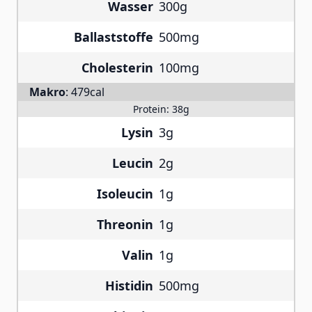
Wasser
300g
Ballaststoffe
500mg
Cholesterin
100mg
Makro
:
479cal
Protein:
38g
Lysin
3g
Leucin
2g
Isoleucin
1g
Threonin
1g
Valin
1g
Histidin
500mg