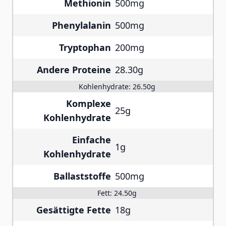
Methionin
500mg
Phenylalanin
500mg
Tryptophan
200mg
Andere Proteine
28.30g
Kohlenhydrate:
26.50g
Komplexe
25g
Kohlenhydrate
Einfache
1g
Kohlenhydrate
Ballaststoffe
500mg
Fett:
24.50g
Gesättigte Fette
18g