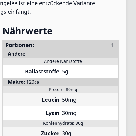
ngelée ist eine entzückende Variante
gs einfängt.
Nährwerte
Portionen:
Andere
Andere Nährstoffe
Ballaststoffe
5g
Makro
:
120cal
Protein:
80mg
Leucin
50mg
Lysin
30mg
Kohlenhydrate:
30g
Zucker
30g