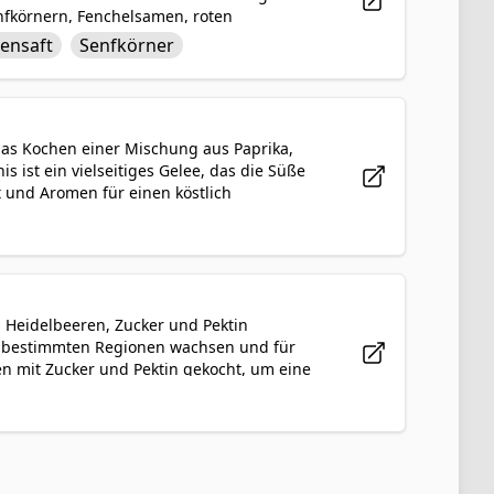
enfkörnern, Fenchelsamen, roten
igartigen Geschmacksprofil, das sowohl
nensaft
Senfkörner
er leichte Mahlzeit eignet. Der schnelle
ische, was dieses Gericht zu einer
eeindrucken wird.
 das Kochen einer Mischung aus Paprika,
s ist ein vielseitiges Gelee, das die Süße
t und Aromen für einen köstlich
auf Crackern oder Toast, als Glasur für
m Biss eine Explosion von Schärfe und Süße.
 beliebten und vielseitigen Ergänzung zu
s Heidelbeeren, Zucker und Pektin
 in bestimmten Regionen wachsen und für
n mit Zucker und Pektin gekocht, um eine
gend zum Aufstreichen auf Toast, Kekse
ie Essenz der wilden Beeren ein, mit einem
liebten und geschmackvollen Ergänzung zu