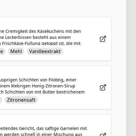
iche Cremigkeit des Käsekuchens mit den
he Leckerbissen besteht aus einem
Frischkäse-Füllung getoppt ist, die mit
von Eiern, Zucker, Mehl und Vanilleextrakt
le
Mehl
Vanilleextrakt
Süße und Herbe. Gebacken bis zur
 Kombination von Aromen, die jeden
usprigen Schichten von Filoteig, einer
inem klebrigen Honig-Zitronen-Sirup
ch Schichten von mit Butter bestrichenem
s er goldbraun und knusprig ist. Wenn er
Zitronensaft
 Honig-Zitronen-Sirup beträufelt, was ein
eiert, das eine wahre Freude für die
eitendes Gericht, das saftige Garnelen mit
n werden schnell in einer Mischung aus