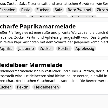
ssig, Zucker, Salz, Zitronensaft und aromatischen Gewürzen wie S
efferflocken und Lorbeerblatt mariniert. Dies führt zu einem einz
Garnelen
Essig
Zucker
Salz
Rote Zwiebel
Zitro
ritzig als auch herzhaft ist und sich hervorragend als Vorspeise od
Fenchelsamen
Rote Pfefferflocken
Lorbeerblatt
nmachprozess durchtränkt die Garnelen mit einer Explosion von Fr
frischenden und vielseitigen Leckerei macht, die mit Sicherheit b
charfe Paprikamarmelade
eißer Pfeffergelee ist eine süße und pikante Würzsoße, die durch
lapenos, Zucker, Pektin und Apfelessig hergestellt wird. Das Ergebni
on reifen Paprikaschoten mit dem Schärfe der Jalapenos kombinier
nzigartigen Geschmack ausgleicht. Dieses Gelee kann als Aufstrich 
Paprika
Jalapeno
Zucker
Pektin
Apfelessig
eisch oder als Dip für Chips verwendet werden und bietet in jede
eine lebendige Farbe und sein kräftiges Aroma machen es zu einer
dem kulinarischen Repertoire.
eidelbeer Marmelade
idelbeermarmelade ist ein köstlicher und süßer Aufstrich, der au
rgestellt wird. Heidelbeeren sind kleine, saure Beeren, die wild
hren charakteristischen Geschmack bekannt sind. Die Beeren werde
icke, marmeladenartige Konsistenz zu erzeugen, die sich hervorra
Zucker
Pektin
Heidelbeeren
der als Topping für Desserts eignet. Heidelbeermarmelade fängt d
usgewogenen Verhältnis von Süße und Säure, das sie zu einer be
rühstück und Snacks macht.