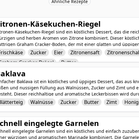
Ähnliche Rezepte
itronen-Käsekuchen-Riegel
tronen-Käsekuchen-Riegel sind ein köstliches Dessert, das die re
ürzigen und herben Aromen von Zitrone kombiniert. Dieser köstlic
ttrigen Graham Cracker-Boden, der mit einer glatten und üppigen 
ischem Zitronensaft und Zitronenschale verfeinert ist. Die Zugabe 
Frischkäse
Zucker
Eier
Zitronensaft
Zitronenscha
rgt für eine samtige Textur und ein perfektes Gleichgewicht von 
Graham-Cracker-Brösel
Butter
erfektion, sind diese Zitronen-Käsekuchen-Riegel eine himmlische
aschkatzen zufriedenstellen wird.
aklava
nfacher Baklava ist ein köstliches und üppiges Dessert, das aus kn
üßen und nussigen Füllung aus Walnüssen, Zucker und Zimt und e
steht. Dieser reichhaltige und aromatische Leckerbissen wird dur
iloteig und der Nussmischung zusammengebaut, dann gebacken, bi
Blätterteig
Walnüsse
Zucker
Butter
Zimt
Honig
us dem Ofen kommt, wird er großzügig mit einem süßen und sauren
friedenstellendes, knuspriges, süßes und aromatisches Dessert kr
eschmacksknospen ist.
chnell eingelegte Garnelen
hnell eingelegte Garnelen sind ein köstliches und einfach zuzuber
iner würzigen und aromatischen Marinade kombiniert. Die Garnele