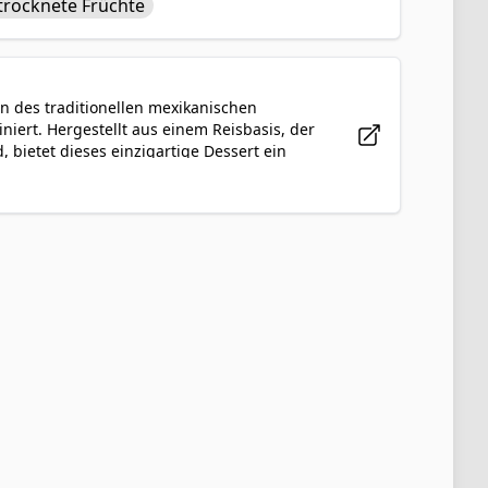
trocknete Früchte
besonderen Anlässen und Festen in Indien
schmack machen es zu einem beliebten
en des traditionellen mexikanischen
iert. Hergestellt aus einem Reisbasis, der
 bietet dieses einzigartige Dessert ein
romen von Zimt vermischen sich nahtlos
omatisches Vergnügen, das perfekt ist, um