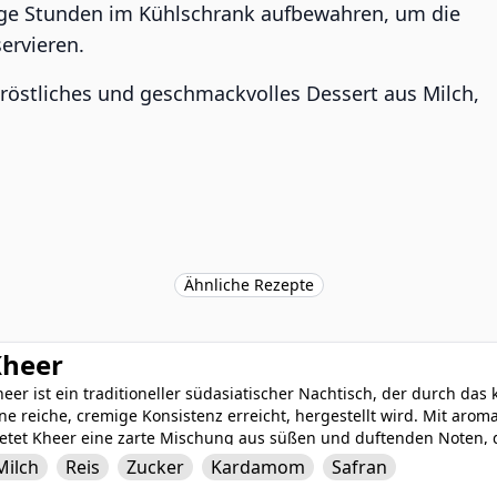
ige Stunden im Kühlschrank aufbewahren, um die
servieren.
 tröstliches und geschmackvolles Dessert aus Milch,
Ähnliche Rezepte
Kheer
eer ist ein traditioneller südasiatischer Nachtisch, der durch das 
ine reiche, cremige Konsistenz erreicht, hergestellt wird. Mit a
ietet Kheer eine zarte Mischung aus süßen und duftenden Noten, 
er gekühlt serviert wird dieser wärmende Nachtisch oft mit Nüsse
Milch
Reis
Zucker
Kardamom
Safran
inen herrlichen Crunch und zusätzliche Geschmacksschichten biet