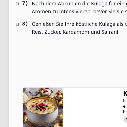
Nach dem Abkühlen die Kulaga für ein
Aromen zu intensivieren, bevor Sie sie 
Genießen Sie Ihre köstliche Kulaga als
Reis, Zucker, Kardamom und Safran!
Kh
e
b
od
e