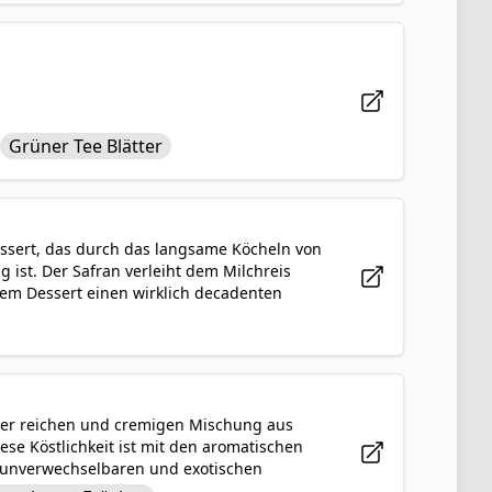
lichkeiten gerne genossen wird.
Grüner Tee Blätter
Dessert, das durch das langsame Köcheln von
g ist. Der Safran verleiht dem Milchreis
 dem Dessert einen wirklich decadenten
ess ist ein tröstliches und verwöhnendes
s Milchreis unterstreicht. Perfekt für
-infundierter Milchreis eine köstliche
einer reichen und cremigen Mischung aus
ese Köstlichkeit ist mit den aromatischen
 unverwechselbaren und exotischen
en wie Mandeln, Pistazien und Cashewnüssen,