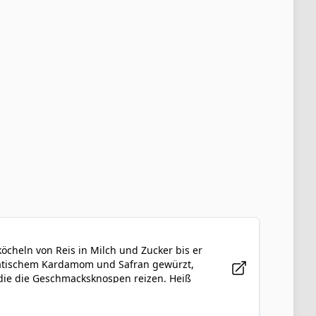
köcheln von Reis in Milch und Zucker bis er
romatischem Kardamom und Safran gewürzt,
die die Geschmacksknospen reizen. Heiß
n und getrockneten Früchten garniert, die
en. Kheer hat einen besonderen Stellenwert