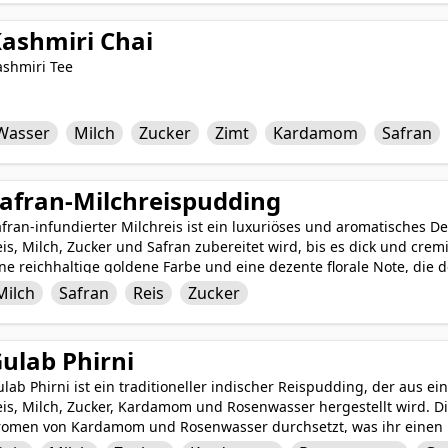
 der indischen Küche, wo er während festlicher Anlässe und Feier
ashmiri Chai
ashmiri Tee
Wasser
Milch
Zucker
Zimt
Kardamom
Safran
afran-Milchreispudding
fran-infundierter Milchreis ist ein luxuriöses und aromatisches 
is, Milch, Zucker und Safran zubereitet wird, bis es dick und cremi
ne reichhaltige goldene Farbe und eine dezente florale Note, die
eschmack verleiht. Ob warm oder gekühlt genossen, dieses Delikat
Milch
Safran
Reis
Zucker
ssert, das die feinen Aromen von Safran und die cremige Textur de
sondere Anlässe oder als süßer Abschluss einer Mahlzeit ist safran
usion aus exotischen Gewürzen und klassischer Komfortnahrung.
ulab Phirni
lab Phirni ist ein traditioneller indischer Reispudding, der aus 
is, Milch, Zucker, Kardamom und Rosenwasser hergestellt wird. Di
romen von Kardamom und Rosenwasser durchsetzt, was ihr einen
eschmack verleiht. Garniert mit einer Vielzahl von Trockenfrücht