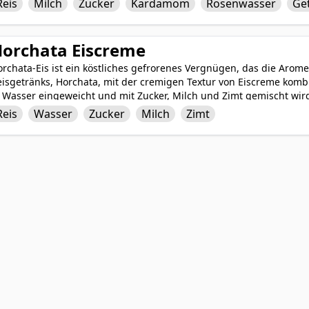
Reis
Milch
Zucker
Kardamom
Rosenwasser
Ge
st Gulab Phirni ein köstliches und verwöhnendes Dessert, das an 
enossen wird. Seine cremige Textur und sein süßer, duftender Ge
eckerbissen unter Dessertliebhabern.
orchata Eiscreme
rchata-Eis ist ein köstliches gefrorenes Vergnügen, das die Arom
isgetränks, Horchata, mit der cremigen Textur von Eiscreme kombin
 Wasser eingeweicht und mit Zucker, Milch und Zimt gemischt wird,
ubtil reichhaltiges Geschmackserlebnis. Die süßen und würzigen A
Reis
Wasser
Zucker
Milch
Zimt
it der cremigen Milchbasis und schaffen ein erfrischendes und ar
ich an einem heißen Tag abzukühlen.