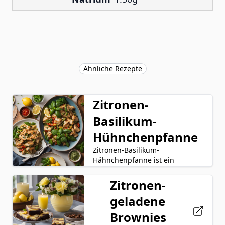
Ähnliche Rezepte
Zitronen-
Basilikum-
Hühnchenpfanne
Zitronen-Basilikum-
Hähnchenpfanne ist ein
lebendiges und
schmackhaftes Gericht, das
Zitronen-
Huhn
Zitronen
zarte Hähnchenstreifen mit
geladene
Basilikum
Sojasoße
spritziger Zitrone,
aromatischem Basilikum und
Brownies
Olivenöl
Knoblauch
herzhafter Sojasauce