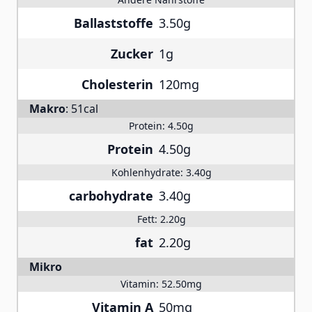
Ballaststoffe
3.50g
Zucker
1g
Cholesterin
120mg
Makro
:
51cal
Protein:
4.50g
Protein
4.50g
Kohlenhydrate:
3.40g
carbohydrate
3.40g
Fett:
2.20g
fat
2.20g
Mikro
Vitamin:
52.50mg
Vitamin A
50mg