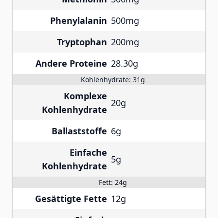
Phenylalanin
500mg
Tryptophan
200mg
Andere Proteine
28.30g
Kohlenhydrate:
31g
Komplexe
20g
Kohlenhydrate
Ballaststoffe
6g
Einfache
5g
Kohlenhydrate
Fett:
24g
Gesättigte Fette
12g