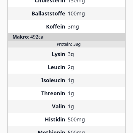
Cholesterin
150mg
Ballaststoffe
100mg
Koffein
3mg
Makro
:
492cal
Protein:
38g
Lysin
3g
Leucin
2g
Isoleucin
1g
Threonin
1g
Valin
1g
Histidin
500mg
Methionin
500mg