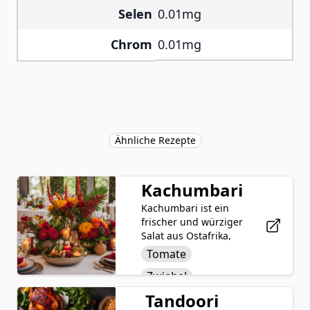
Selen
0.01mg
Chrom
0.01mg
Ähnliche Rezepte
Kachumbari
Kachumbari ist ein
frischer und würziger
Salat aus Ostafrika,
der aus gewürfelten
Tomate
Tomaten, Zwiebeln,
Zwiebel
gehacktem Koriander
und einem Schuss
Tandoori
Koriander
Zitronensaft