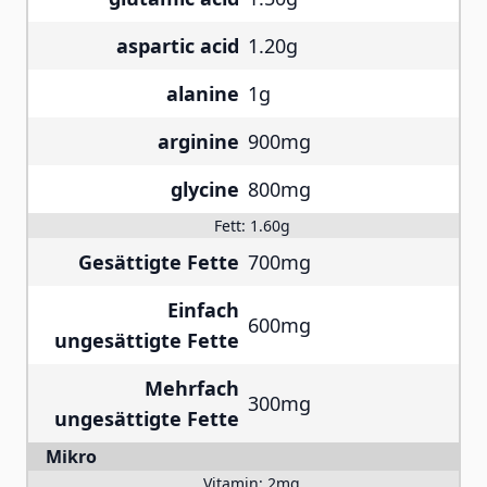
aspartic acid
1.20g
alanine
1g
arginine
900mg
glycine
800mg
Fett:
1.60g
Gesättigte Fette
700mg
Einfach
600mg
ungesättigte Fette
Mehrfach
300mg
ungesättigte Fette
Mikro
Vitamin:
2mg