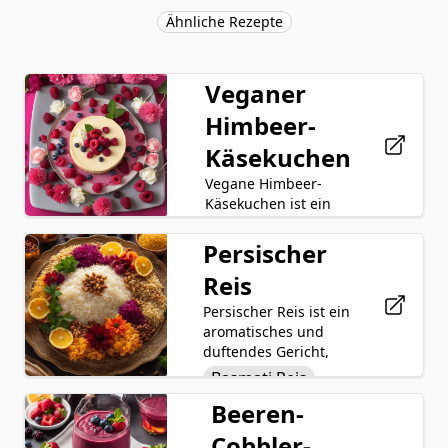
Ähnliche Rezepte
Veganer
Himbeer-
Käsekuchen
Vegane Himbeer-
Käsekuchen ist ein
köstliches
pflanzliches Dessert
Persischer
Vegane
aus zutatenfrei aus
Frischkäse
Reis
zutatenfrei
hergestellt. Die
Kokosnuss
Persischer Reis ist ein
Käsekuchenfüllung
Creme
aromatisches und
wird aus veganem
duftendes Gericht,
Ahornsirup
Frischkäse,
das durch die
Basmati Reis
Kokoscreme,
Verwendung von
Zitronensaft
Ahornsirup,
Beeren-
Butter
aromatischem
Zitronensaft und
Vanilleextrakt
Basmatireis, reicher
Cobbler-
Joghurt
Vanilleextrakt