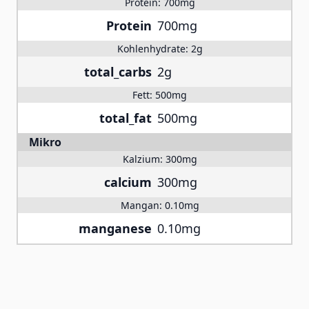
Protein:
700mg
Protein
700mg
Kohlenhydrate:
2g
total_carbs
2g
Fett:
500mg
total_fat
500mg
Mikro
Kalzium:
300mg
calcium
300mg
Mangan:
0.10mg
manganese
0.10mg