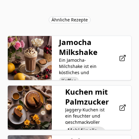
Ähnliche Rezepte
Jamocha
Milkshake
Ein Jamocha-
Milchshake ist ein
köstliches und
verwöhnendes Getränk,
Kaffee
das die Aromen von
Kuchen mit
Schokoladen Eis
Kaffee und Schokolade
in einem cremigen,
Creme
Palmzucker
süßen Genuss vereint.
Milch
Hergestellt durch das
Jaggery-Kuchen ist
Mischen von
ein feuchter und
Schokoladensirup
reichhaltigem und
geschmackvoller
samtigem
Nachtisch, der mit
Mehl für alle
Schokoladeneis mit
einer einzigartigen
Zwecke