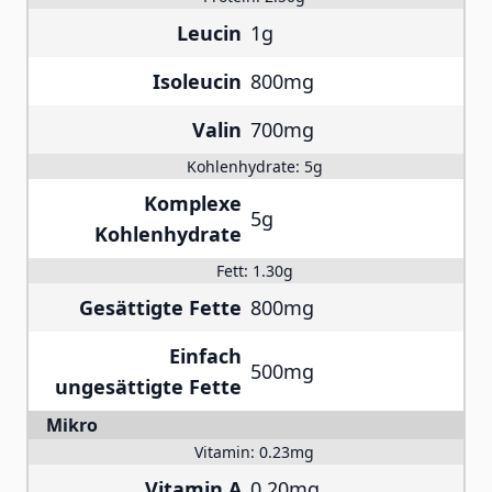
Leucin
1g
Isoleucin
800mg
Valin
700mg
Kohlenhydrate:
5g
Komplexe
5g
Kohlenhydrate
Fett:
1.30g
Gesättigte Fette
800mg
Einfach
500mg
ungesättigte Fette
Mikro
Vitamin:
0.23mg
Vitamin A
0.20mg