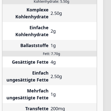
Kohlenhydrate:
5.50g
Komplexe
2.50g
Kohlenhydrate
Einfache
2g
Kohlenhydrate
Ballaststoffe
1g
Fett:
7.70g
Gesättigte Fette
4g
Einfach
2.50g
ungesättigte Fette
Mehrfach
1g
ungesättigte Fette
Transfette
200mg