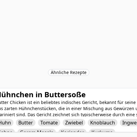
Ähnliche Rezepte
ühnchen in Buttersoße
tter Chicken ist ein beliebtes indisches Gericht, bekannt für sei
us zarten Hühnchenstücken, die in einer Mischung aus Gewürzen 
riniert sind. Das Gericht zeichnet sich typischerweise durch eine 
noblauch und Ingwer zubereitet wird und mit aromatischen Gewü
Huhn
Butter
Tomate
Zwiebel
Knoblauch
Ingwe
asala, Koriander und Kurkuma verfeinert wird. Abgerundet mit ei
Sahne
Garam Masala
Koriander
Kurkuma
ichhaltigkeit, ist Butter Chicken ein köstliches und tröstliches Ge