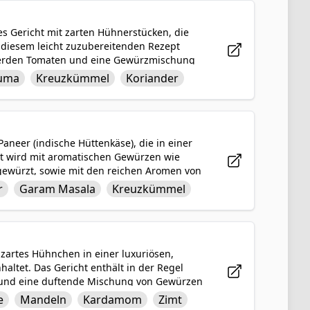
zigen Aromen macht es zu einer beliebten
es Gericht mit zarten Hühnerstücken, die
 diesem leicht zuzubereitenden Rezept
werden Tomaten und eine Gewürzmischung
er hinzugefügt, um eine reiche und
uma
Kreuzkümmel
Koriander
aften Mischung gekocht, bis es
rry führt, das mit Reis oder Brot für eine
Paneer (indische Hüttenkäse), die in einer
t wird mit aromatischen Gewürzen wie
gewürzt, sowie mit den reichen Aromen von
vegetarische Option, die eine perfekte
r
Garam Masala
Kreuzkümmel
g von Gewürzen bietet, die ein
n.
 zartes Hühnchen in einer luxuriösen,
ltet. Das Gericht enthält in der Regel
n und eine duftende Mischung von Gewürzen
. Diese geschmackvolle Kombination
e
Mandeln
Kardamom
Zimt
stlich ist und Korma zu einem beliebten