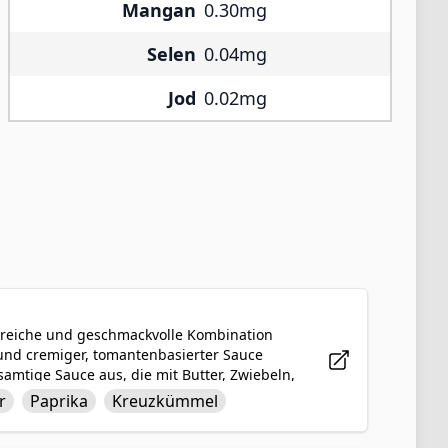
Mangan
0.30mg
Selen
0.04mg
Jod
0.02mg
ne reiche und geschmackvolle Kombination
und cremiger, tomantenbasierter Sauce
samtige Sauce aus, die mit Butter, Zwiebeln,
rzen wie Paprika, Kreuzkümmel, Garam
r
Paprika
Kreuzkümmel
nem Hauch von Sahne für zusätzliche
richt, das am besten mit Reis oder Naan-Brot