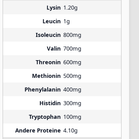
Lysin
1.20g
Leucin
1g
Isoleucin
800mg
Valin
700mg
Threonin
600mg
Methionin
500mg
Phenylalanin
400mg
Histidin
300mg
Tryptophan
100mg
Andere Proteine
4.10g