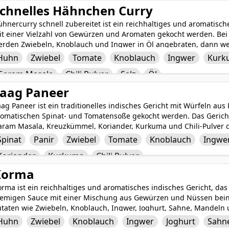
erviert wird. Seine harmonische Mischung aus herzhaften und wür
chnelles Hähnchen Curry
ahl unter Feinschmeckern auf der ganzen Welt.
hnercurry schnell zubereitet ist ein reichhaltiges und aromatisch
it einer Vielzahl von Gewürzen und Aromaten gekocht werden. Bei
erden Zwiebeln, Knoblauch und Ingwer in Öl angebraten, dann 
us Kurkuma, Kreuzkümmel, Koriander, Garam Masala und Chilipulv
Huhn
Zwiebel
Tomate
Knoblauch
Ingwer
Kurk
uftende Currysoße zu schaffen. Das Huhn wird in dieser schmackh
Garam Masala
Chili Pulver
Salz
Öl
rchgegart ist, was zu einem köstlichen und zufriedenstellenden Cu
rzhafte Mahlzeit serviert werden kann.
aag Paneer
ag Paneer ist ein traditionelles indisches Gericht mit Würfeln aus 
romatischen Spinat- und Tomatensoße gekocht werden. Das Gerich
aram Masala, Kreuzkümmel, Koriander, Kurkuma und Chili-Pulver 
oblauch und Ingwer. Saag Paneer ist eine beliebte und nahrhafte 
Spinat
Panir
Zwiebel
Tomate
Knoblauch
Ingwe
alance aus cremigem Paneer, herzhaftem Spinat und einer Mischun
Koriander
Kurkuma
Chili Pulver
armonisches und zufriedenstellendes Geschmackserlebnis schaffe
Korma
rma ist ein reichhaltiges und aromatisches indisches Gericht, das
remigen Sauce mit einer Mischung aus Gewürzen und Nüssen beinha
utaten wie Zwiebeln, Knoblauch, Ingwer, Joghurt, Sahne, Mandel
ie Kardamom, Zimt, Nelken, Kreuzkümmel, Koriander und Kurkuma
Huhn
Zwiebel
Knoblauch
Ingwer
Joghurt
Sahn
zeugt eine Geschmackssensation, die sowohl exotisch als auch trö