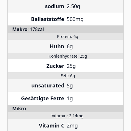
sodium
2.50g
Ballaststoffe
500mg
Makro
:
178cal
Protein:
6g
Huhn
6g
Kohlenhydrate:
25g
Zucker
25g
Fett:
6g
unsaturated
5g
Gesättigte Fette
1g
Mikro
Vitamin:
2.14mg
Vitamin C
2mg