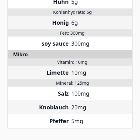
Huhn
5g
Kohlenhydrate:
6g
Honig
6g
Fett:
300mg
soy sauce
300mg
Mikro
Vitamin:
10mg
Limette
10mg
Mineral:
125mg
Salz
100mg
Knoblauch
20mg
Pfeffer
5mg