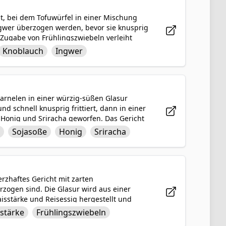
t, bei dem Tofuwürfel in einer Mischung
gwer überzogen werden, bevor sie knusprig
 Zugabe von Frühlingszwiebeln verleiht
es zu einer köstlichen und gesunden
Knoblauch
Ingwer
 der sesamkrusten harmoniert mit dem
cksrichtungen, die sowohl befriedigend
Garnelen in einer würzig-süßen Glasur
d schnell knusprig frittiert, dann in einer
 Honig und Sriracha geworfen. Das Gericht
erhält damit einen frischen und
n
Sojasoße
Honig
Sriracha
lance zwischen Schärfe und Süße und sind
romen genießen.
erzhaftes Gericht mit zarten
rzogen sind. Die Glasur wird aus einer
sstärke und Reisessig hergestellt und
haften und pikanten Aromen. Garniert mit
stärke
Frühlingszwiebeln
iatisch inspirierten Fleischbällchen ein