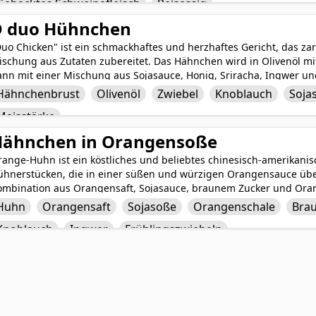
Gehacktes Schweinefleisch
Reisessig
stliches und befriedigendes Gericht, das bei jeder Mahlzeit oder V
D duo Hühnchen
uo Chicken" ist ein schmackhaftes und herzhaftes Gericht, das zart
ischung aus Zutaten zubereitet. Das Hähnchen wird in Olivenöl m
ann mit einer Mischung aus Sojasauce, Honig, Sriracha, Ingwer un
d aromatische Sauce zu kreieren. Dieses Gericht bietet eine perf
Hähnchenbrust
Olivenöl
Zwiebel
Knoblauch
Soja
ürzigen Aromen und ist ein Publikumsmagnet, der einfach zuzube
Maisstärke
t.
Hähnchen in Orangensoße
ange-Huhn ist ein köstliches und beliebtes chinesisch-amerikanis
ühnerstücken, die in einer süßen und würzigen Orangensauce über
ombination aus Orangensaft, Sojasauce, braunem Zucker und Orang
ubereitet. Knoblauch und Ingwer verleihen der Sauce Tiefe, währ
Huhn
Orangensaft
Sojasoße
Orangenschale
Brau
nish verdickt. Serviert über Reis und garniert mit Frühlingszwie
Knoblauch
Ingwer
Frühlingszwiebeln
ufriedenstellendes Gericht, das herzhafte und süße Aromen perfek