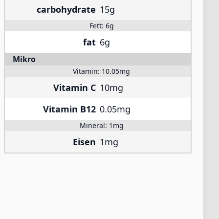
carbohydrate
15g
Fett:
6g
fat
6g
Mikro
Vitamin:
10.05mg
Vitamin C
10mg
Vitamin B12
0.05mg
Mineral:
1mg
Eisen
1mg