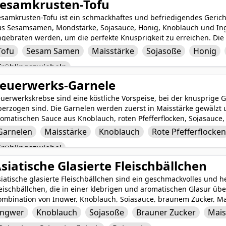
esamkrusten-Tofu
esamkrusten-Tofu ist ein schmackhaftes und befriedigendes Gerich
us Sesamsamen, Mondstärke, Sojasauce, Honig, Knoblauch und In
ngebraten werden, um die perfekte Knusprigkeit zu erreichen. Die
em Gericht einen frischen und aromatischen Abschluss und macht 
Tofu
Sesam Samen
Maisstärke
Sojasoße
Honig
ption für Vegetarier und Tofu-Enthusiasten. Die knusprige Textur
Frühlingszwiebeln
remigen Tofu und schafft eine harmonische Mischung aus Geschma
s auch nahrhaft ist.
euerwerks-Garnele
uerwerkskrebse sind eine köstliche Vorspeise, bei der knusprige 
erzogen sind. Die Garnelen werden zuerst in Maisstärke gewälzt un
omatischen Sauce aus Knoblauch, roten Pfefferflocken, Sojasauce,
rd mit in Scheiben geschnittenen Frühlingszwiebeln garniert und 
Garnelen
Maisstärke
Knoblauch
Rote Pfefferflocke
romatischen Abschluss. Feuerwerkskrebse bieten eine perfekte Ba
Frühlingszwiebel
aher eine beliebte Wahl für diejenigen, die mutige und pikante A
siatische Glasierte Fleischbällchen
iatische glasierte Fleischbällchen sind ein geschmackvolles und h
eischbällchen, die in einer klebrigen und aromatischen Glasur übe
ombination von Ingwer, Knoblauch, Sojasauce, braunem Zucker, Mai
rleiht den Fleischbällchen eine perfekte Balance aus süßen, herz
Ingwer
Knoblauch
Sojasoße
Brauner Zucker
Mais
ischen Frühlingszwiebeln für einen Hauch von Frische sind diese as