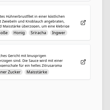
eranstaltung sicher ein Hit sein wird.
es Hühnerbrustfilet in einer köstlichen
it Zwiebeln und Knoblauch angebraten,
d Maisstärke überzogen, um eine klebrige
ekte Balance aus süßen, herzhaften und
soße
Honig
Sriracha
Ingwer
reiten, aber geschmacklich beeindruckend
ches Gericht mit knusprigen
zogen sind. Die Sauce wird mit einer
enschale für ein helles Zitrusaroma
end Maisstärke sie zu einem glänzenden
ner Zucker
Maisstärke
beln ist Orange-Huhn ein schmackhaftes und
t harmoniert.