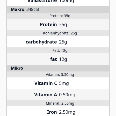
Ballaststoffe
100mg
Makro
:
348cal
Protein:
35g
Protein
35g
Kohlenhydrate:
25g
carbohydrate
25g
Fett:
12g
fat
12g
Mikro
Vitamin:
5.50mg
Vitamin C
5mg
Vitamin A
0.50mg
Mineral:
2.50mg
Iron
2.50mg