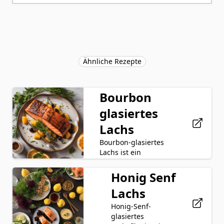
Ähnliche Rezepte
Bourbon
glasiertes
Lachs
Bourbon-glasiertes
Lachs ist ein
herzhaftes und süßes
Gericht, das die
Honig Senf
Lachs
reichen Aromen von
Lachs
Bourbon
Bourbon, braunem
Zucker, Dijon-Senf,
Honig-Senf-
Brauner Zucker
Sojasoße, Knoblauch
glasiertes
und schwarzem
Dijon-Senf