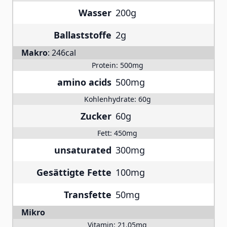
Wasser
200g
Ballaststoffe
2g
Makro
:
246cal
Protein:
500mg
amino acids
500mg
Kohlenhydrate:
60g
Zucker
60g
Fett:
450mg
unsaturated
300mg
Gesättigte Fette
100mg
Transfette
50mg
Mikro
Vitamin:
21.05mg