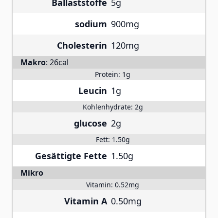
Ballaststoffe
5g
sodium
900mg
Cholesterin
120mg
Makro
:
26cal
Protein:
1g
Leucin
1g
Kohlenhydrate:
2g
glucose
2g
Fett:
1.50g
Gesättigte Fette
1.50g
Mikro
Vitamin:
0.52mg
Vitamin A
0.50mg