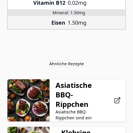
Vitamin B12
0.02mg
Mineral:
1.50mg
Eisen
1.50mg
Ähnliche Rezepte
Asiatische
BBQ-
Rippchen
Asiatische BBQ-
Rippchen sind ein
herzhaftes und saftiges
Gericht, bei dem zarte
Klebrige
Sojasoße
Honig