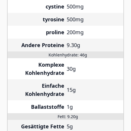
cystine
500mg
tyrosine
500mg
proline
200mg
Andere Proteine
9.30g
Kohlenhydrate:
46g
Komplexe
30g
Kohlenhydrate
Einfache
15g
Kohlenhydrate
Ballaststoffe
1g
Fett:
9.20g
Gesättigte Fette
5g