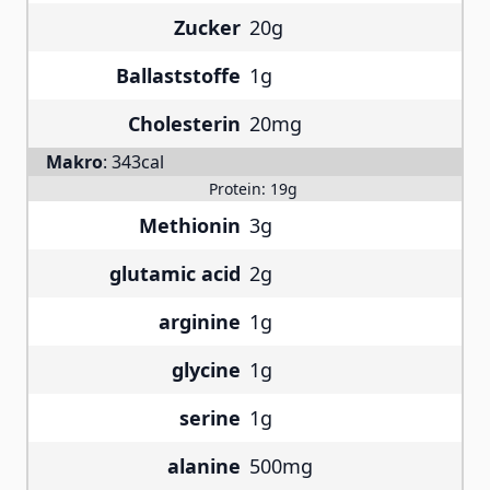
Zucker
20g
Ballaststoffe
1g
Cholesterin
20mg
Makro
:
343cal
Protein:
19g
Methionin
3g
glutamic acid
2g
arginine
1g
glycine
1g
serine
1g
alanine
500mg