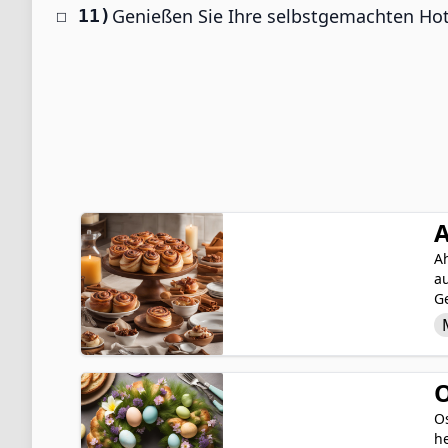
Genießen Sie Ihre selbstgemachten Hot 
A
A
au
G
d
k
d
e
O
Os
h