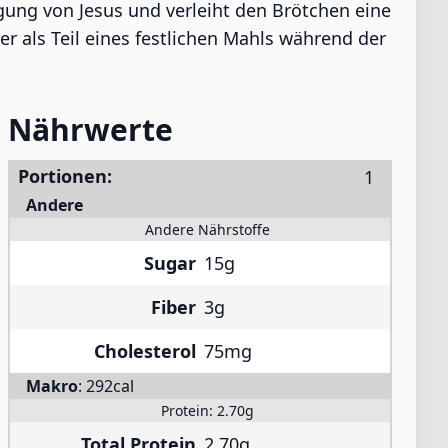
gung von Jesus und verleiht den Brötchen eine
 als Teil eines festlichen Mahls während der
Nährwerte
Portionen:
Andere
Andere Nährstoffe
Sugar
15g
Fiber
3g
Cholesterol
75mg
Makro
:
292cal
Protein:
2.70g
Total Protein
2.70g