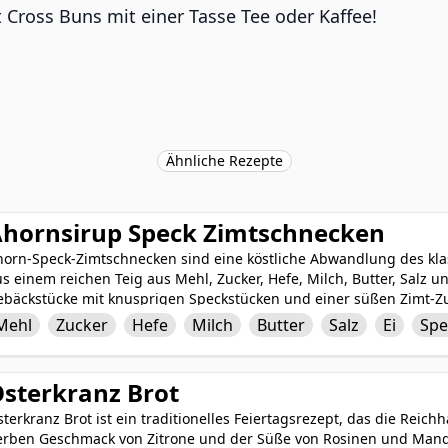
Cross Buns mit einer Tasse Tee oder Kaffee!
Ähnliche Rezepte
hornsirup Speck Zimtschnecken
horn-Speck-Zimtschnecken sind eine köstliche Abwandlung des kla
s einem reichen Teig aus Mehl, Zucker, Hefe, Milch, Butter, Salz 
ebäckstücke mit knusprigen Speckstücken und einer süßen Zimt-Zu
ann goldbraun gebacken und mit einem üppigen Ahornsirup-Glasur 
Mehl
Zucker
Hefe
Milch
Butter
Salz
Ei
Spe
östliche Geschmackskombination aus herzhaftem Speck, warmem Zi
as Frühstück oder als besondere Leckerei, werden diese Ahorn-Spe
ine süß-salzige Kombination liebt, gut ankommen.
sterkranz Brot
terkranz Brot ist ein traditionelles Feiertagsrezept, das die Reich
erben Geschmack von Zitrone und der Süße von Rosinen und Mandel