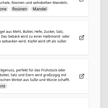
enschale, Rosinen und gehobelten Mandeln,
er neues Leben und Frühlingszeit
rone
Rosinen
Mandel
goldbraun gebacken, was zu einem köstlich
hstück oder Treffen führt. Dieses Brot ist
unde während der Osterfeierlichkeiten
gel aus Mehl, Butter, Hefe, Zucker, Salz,
bt. Das Gebäck wird zu einer Halbmond- oder
 gebacken wird. Kipfel wird oft als süßer
Marzipan und ist damit eine beliebte Wahl
schmack macht es zur Lieblingssünde für
kgenuss, perfekt für das Frühstück oder
Butter, Salz und Eiern wird großzügig mit
lischen Wirbel aus Süße und Würze schafft.
oder Zuckerguss überzogen, was dieser
imt
erleiht. Warm, klebrig und aromatisch sind
jeden erfreuen wird, der das Glück hat, sie