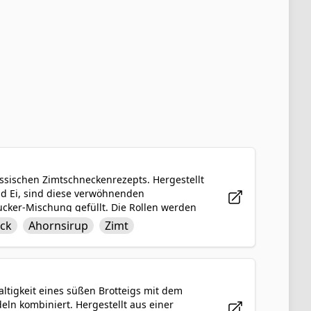
ssischen Zimtschneckenrezepts. Hergestellt
und Ei, sind diese verwöhnenden
cker-Mischung gefüllt. Die Rollen werden
beträufelt, was eine einzigartige und
ck
Ahornsirup
Zimt
mt und süßem Ahorn ergibt. Perfekt für
ck-Zimtschnecken sicher bei jedem, der
haltigkeit eines süßen Brotteigs mit dem
n kombiniert. Hergestellt aus einer