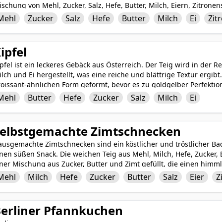
schung von Mehl, Zucker, Salz, Hefe, Butter, Milch, Eiern, Zitron
rd dieses festliche Brot zu einem kranzähnlichen Ring geformt, d
Mehl
Zucker
Salz
Hefe
Butter
Milch
Ei
Zit
ymbolisiert. Der Teig wird wunderschön geflochten und zu einem 
ftenden und visuell atemberaubenden Mittelpunkt für das Osterfrü
in Symbol für Freude, Erneuerung und Feier, das Familien und Fre
ipfel
usammenbringt.
pfel ist ein leckeres Gebäck aus Österreich. Der Teig wird in der Re
lch und Ei hergestellt, was eine reiche und blättrige Textur ergi
oissant-ähnlichen Form geformt, bevor es zu goldgelber Perfektion
enuss genossen, gefüllt mit Zutaten wie Marmelade, Nüssen oder 
Mehl
Butter
Hefe
Zucker
Salz
Milch
Ei
r Frühstück oder einen Snack. Sein buttriger und leicht süßer Ge
lle, die gerne Gebäck mögen.
elbstgemachte Zimtschnecken
usgemachte Zimtschnecken sind ein köstlicher und tröstlicher Bac
nen süßen Snack. Die weichen Teig aus Mehl, Milch, Hefe, Zucker, 
ner Mischung aus Zucker, Butter und Zimt gefüllt, die einen himm
ach dem Backen werden die Schnecken mit einer cremigen Glasur 
Mehl
Milch
Hefe
Zucker
Butter
Salz
Eier
Z
widerstehlichen Leckerei eine zusätzliche Schicht von Dekadenz v
usgemachte Zimtschnecken ein beliebter Klassiker, der sicherlich 
u genießen.
erliner Pfannkuchen