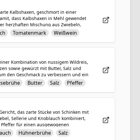
 zarte Kalbshaxen, geschmort in einer
damit, dass Kalbshaxen in Mehl gewendet
ner herzhaften Mischung aus Zwiebeln,
e und aromatischen Lorbeerblättern
ch
Tomatenmark
Weißwein
 das Gericht mit seiner köstlichen Sauce
 tröstlich als auch elegant ist.
gemütliches hausgemachtes Mahl, ein
artem Fleisch und herzhaften Aromen
 einer Kombination von nussigem Wildreis,
zen sowie gewürzt mit Butter, Salz und
, um den Geschmack zu verbessern und ein
ation von Texturen und
sebrühe
Butter
Salz
Pfeffer
ckere Beilage, die perfekt für jede
ericht, das zarte Stücke von Schinken mit
ebel, Sellerie und Knoblauch kombiniert,
d Pfeffer für einen ausgewogenen
e Mischung aus Texturen und Aromen. Eine
auch
Hühnerbrühe
Salz
nd zu Hause.