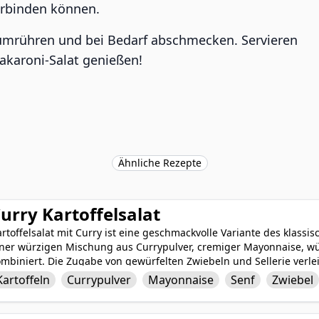
erbinden können.
mrühren und bei Bedarf abschmecken. Servieren
akaroni-Salat genießen!
Ähnliche Rezepte
urry Kartoffelsalat
rtoffelsalat mit Curry ist eine geschmackvolle Variante des klassis
iner würzigen Mischung aus Currypulver, cremiger Mayonnaise, 
mbiniert. Die Zugabe von gewürfelten Zwiebeln und Sellerie verlei
lz und Pfeffer die herzhaften Aromen verstärkt. Dieser einzigartige
Kartoffeln
Currypulver
Mayonnaise
Senf
Zwiebel
u jedem Gericht und verleiht Ihrem Teller eine Prise Würze und e