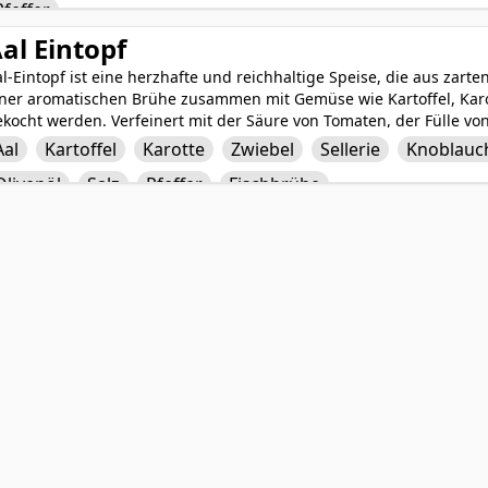
Pfeffer
al Eintopf
l-Eintopf ist eine herzhafte und reichhaltige Speise, die aus zarte
iner aromatischen Brühe zusammen mit Gemüse wie Kartoffel, Karot
ekocht werden. Verfeinert mit der Säure von Tomaten, der Fülle 
n Butter und Olivenöl, bietet dieser Eintopf ein herzhaftes und k
Aal
Kartoffel
Karotte
Zwiebel
Sellerie
Knoblauc
effer und Fischbrühe abgeschmeckt ist der Aal-Eintopf eine tröst
Olivenöl
Salz
Pfeffer
Fischbrühe
d Tiefe an den Esstisch bringt.