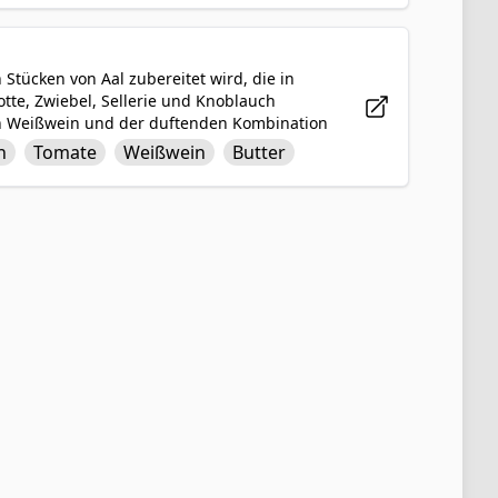
n Stücken von Aal zubereitet wird, die in
te, Zwiebel, Sellerie und Knoblauch
von Weißwein und der duftenden Kombination
omplexes Geschmacksprofil. Würzig mit Salz,
h
Tomate
Weißwein
Butter
liche und befriedigende Mahlzeit, die Wärme