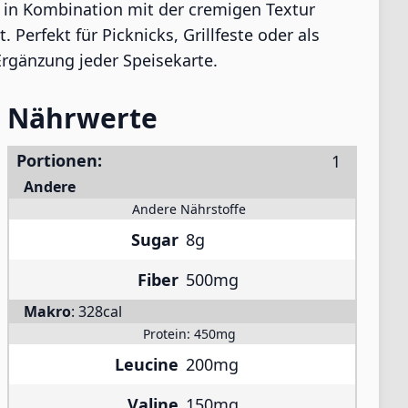
n in Kombination mit der cremigen Textur
 Perfekt für Picknicks, Grillfeste oder als
Ergänzung jeder Speisekarte.
Nährwerte
Portionen:
Andere
Andere Nährstoffe
Sugar
8g
Fiber
500mg
Makro
:
328cal
Protein:
450mg
Leucine
200mg
Valine
150mg