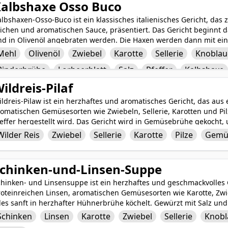
albshaxe Osso Buco
lbshaxen-Osso-Buco ist ein klassisches italienisches Gericht, das
eichen und aromatischen Sauce, präsentiert. Das Gericht beginnt 
nd in Olivenöl angebraten werden. Die Haxen werden dann mit ei
arotten, Sellerie, Knoblauch, Tomatenmark, Weißwein, Rinderbrüh
Mehl
Olivenöl
Zwiebel
Karotte
Sellerie
Knoblau
kocht, bis sie butterweich sind. Gewürzt mit Salz und Pfeffer, wird
Rinderbrühe
Lorbeerblatt
Salz
Pfeffer
Kalbshaxe
rviert und bietet ein schmelzendes Geschmackserlebnis, das sowohl
albshaxen-Osso-Buco ist perfekt für besondere Anlässe oder ein 
ildreis-Pilaf
eitloses und leckeres Gericht, das die Schönheit von langsam geg
terstreicht.
ldreis-Pilaw ist ein herzhaftes und aromatisches Gericht, das aus
omatischen Gemüsesorten wie Zwiebeln, Sellerie, Karotten und Pil
feffer hergestellt wird. Das Gericht wird in Gemüsebrühe gekocht
eiches und befriedigendes Geschmacksprofil zu bieten. Die Kombin
Wilder Reis
Zwiebel
Sellerie
Karotte
Pilze
Gemü
schmacksrichtungen in diesem Gericht ergibt eine herzhafte und le
hlzeit geeignet ist.
chinken-und-Linsen-Suppe
hinken- und Linsensuppe ist ein herzhaftes und geschmackvolles G
roteinreichen Linsen, aromatischen Gemüsesorten wie Karotte, Zwi
les sanft in herzhafter Hühnerbrühe köchelt. Gewürzt mit Salz un
eschmack, bietet diese wohltuende Suppe eine zufriedenstellend
Schinken
Linsen
Karotte
Zwiebel
Sellerie
Knobl
östliche und nahrhafte Mahlzeit, ideal für einen gemütlichen Abe