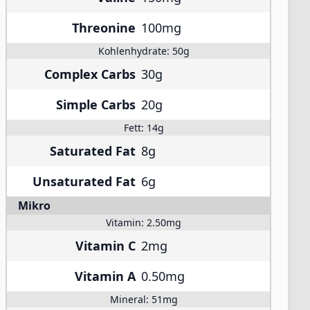
Threonine
100mg
Kohlenhydrate:
50g
Complex Carbs
30g
Simple Carbs
20g
Fett:
14g
Saturated Fat
8g
Unsaturated Fat
6g
Mikro
Vitamin:
2.50mg
Vitamin C
2mg
Vitamin A
0.50mg
Mineral:
51mg