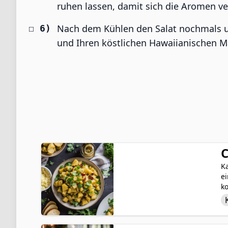
ruhen lassen, damit sich die Aromen v
Nach dem Kühlen den Salat nochmals u
und Ihren köstlichen Hawaiianischen M
C
Ka
e
ko
Sa
z