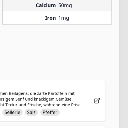
Calcium
50mg
Iron
1mg
chen Beilagens, die zarte Kartoffeln mit
würzigem Senf und knackigem Gemüse
ht Textur und Frische, während eine Prise
 und leckere Salat ist eine perfekte Beilage
Sellerie
Salz
Pfeffer
inen Hauch von Geschmack.