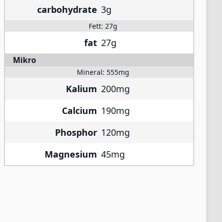
carbohydrate
3g
Fett:
27g
fat
27g
Mikro
Mineral:
555mg
Kalium
200mg
Calcium
190mg
Phosphor
120mg
Magnesium
45mg