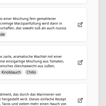
en erfreuen wird.
aus einer Mischung fein gemahlener
 cremige Marzipanfüllung wird dann in
u schaffen, das sowohl süß als auch nussig
aus Aromen und Texturen und sind somit
ade
 geschmackvoll sind Marzipantrüffel ein
efriedigen wird.
as zarte, aromatische Wachtel mit einer
eine einzigartige Mischung aus Tomaten,
onisches Gleichgewicht aus süßen,
stet oder gegrillt und dann mit der
Knoblauch
Chilis
sowohl elegant als auch zufriedenstellend
zigartigen und verwöhnenden
ndiment, das durch das Marinieren von
z hergestellt wird. Dieses einfache Rezept
es, Tacos und vielem mehr einen Hauch von