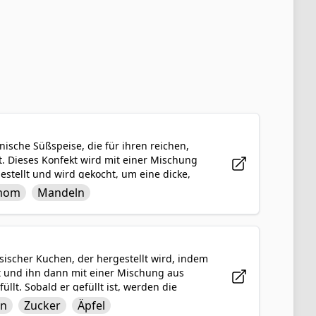
anische Süßspeise, die für ihren reichen,
. Dieses Konfekt wird mit einer Mischung
tellt und wird gekocht, um eine dicke,
tarrt, wenn sie abkühlt. Die Zugabe von
mom
Mandeln
ine köstliche Mischung aus Aromen und
ässe und Feierlichkeiten in der
ösischer Kuchen, der hergestellt wird, indem
lt und ihn dann mit einer Mischung aus
lt. Sobald er gefüllt ist, werden die
orte zu schaffen, die goldbraun gebacken
ln
Zucker
Äpfel
 Apple Cranberry Almond Galette ein