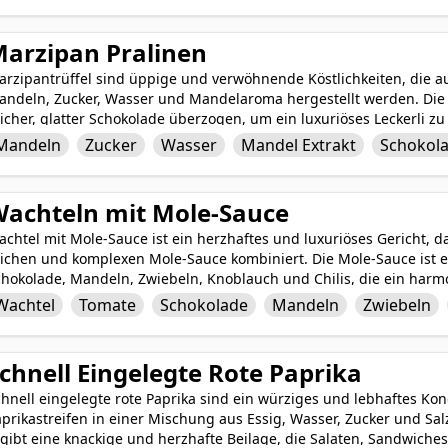
östliches und beeindruckendes Dessert, das sicherlich jeden Gaum
arzipan Pralinen
arzipantrüffel sind üppige und verwöhnende Köstlichkeiten, die 
andeln, Zucker, Wasser und Mandelaroma hergestellt werden. Die
icher, glatter Schokolade überzogen, um ein luxuriöses Leckerli z
st. Diese mundgerechten Leckereien bieten eine perfekte Balance 
Mandeln
Zucker
Wasser
Mandel Extrakt
Schokol
ine entzückende Verwöhnung für jede Gelegenheit. Reichhaltig und
ffiniertes und unwiderstehliches Dessert, das jeden süßen Zahn b
achteln mit Mole-Sauce
chtel mit Mole-Sauce ist ein herzhaftes und luxuriöses Gericht, d
eichen und komplexen Mole-Sauce kombiniert. Die Mole-Sauce ist 
chokolade, Mandeln, Zwiebeln, Knoblauch und Chilis, die ein harm
rzigen und nussigen Aromen bildet. Die Wachtel wird perfekt gerö
Wachtel
Tomate
Schokolade
Mandeln
Zwiebeln
ekadenten Mole-Sauce überzogen, was zu einem Gericht führt, das 
t. Dieses traditionelle mexikanische Gericht wird mit seinem ein
eschmacksprofil sicher beeindrucken.
chnell Eingelegte Rote Paprika
hnell eingelegte rote Paprika sind ein würziges und lebhaftes Ko
prikastreifen in einer Mischung aus Essig, Wasser, Zucker und Sal
rgibt eine knackige und herzhafte Beilage, die Salaten, Sandwich