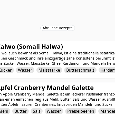
Ähnliche Rezepte
alwo (Somali Halwa)
lwo, auch bekannt als Somali Halwa, ist eine traditionelle ostafrik
üßen Geschmack und ihre einzigartige zähe Konsistenz berühmt ist
us Zucker, Wasser, Maisstärke, Ghee, Kardamom und Mandeln herges
ebrige Paste zu erzeugen, die in eine dichte, fudgy Konsistenz ers
Zucker
Wasser
Maisstärke
Butterschmalz
Karda
romatischem Kardamom und knusprigen Mandeln verleiht Xalwo e
exturen, was es zu einem beliebten Genuss während besonderer Anl
omalischen Kultur macht.
pfel Cranberry Mandel Galette
n Apple Cranberry Mandel Galette ist ein leckerer rustikaler franz
an einen einfachen Teig aus Mehl, Butter, Salz und Wasser ausrol
ßen Äpfeln, sauren Cranberries, knusprigen Mandeln und Zucker fül
nder des Teiges über das Obst gefaltet, um eine freiformartige T
Mehl
Butter
Salz
Wasser
Preiselbeeren
Mande
ird. Mit einer perfekten Balance aus Aromen und Texturen ist das