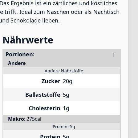
s Ergebnis ist ein zärtliches und köstliches
 trifft. Ideal zum Naschen oder als Nachtisch
n und Schokolade lieben.
Nährwerte
Portionen:
Andere
Andere Nährstoffe
Zucker
20g
Ballaststoffe
5g
Cholesterin
1g
Makro
:
275cal
Protein:
5g
Protein
5g