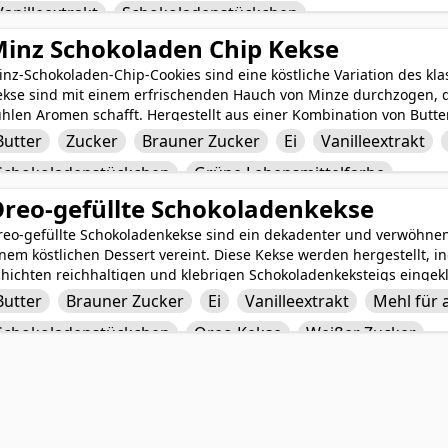
Vanilleextrakt
Schokoladenstückchen
ssen für schokoladigen Genuss. Diese Kekse sind eine köstliche L
mfort eines klassischen Schoko-Chip-Cookies verbindet.
inz Schokoladen Chip Kekse
nz-Schokoladen-Chip-Cookies sind eine köstliche Variation des kl
ekse sind mit einem erfrischenden Hauch von Minze durchzogen, d
hlen Aromen schafft. Hergestellt aus einer Kombination von Butter, 
ckpulver und Salz, ist der Teig mit reichen Schokoladenstückchen
Butter
Zucker
Brauner Zucker
Ei
Vanilleextrakt
bensmittelfarbe für einen festlichen Touch eingefärbt. Das Ergeb
Schokoladenstückchen
Grüne Lebensmittelfarbe
ksen, die sicher jeden erfreuen werden, der die erfrischende Kom
reo-gefüllte Schokoladenkekse
reo-gefüllte Schokoladenkekse sind ein dekadenter und verwöhnen
nem köstlichen Dessert vereint. Diese Kekse werden hergestellt, 
chichten reichhaltigen und klebrigen Schokoladenkeksteigs eingek
ngenehme Überraschung schafft. Die Kombination aus zähem Scho
Butter
Brauner Zucker
Ei
Vanilleextrakt
Mehl für 
nd schmelzenden Schokoladenstücken ist für jeden Naschkatzen ei
Schokoladenstückchen
Oreo Kekse
Weißer Zucker
nlässe oder als eine spaßige Variante von klassischen Keksen wer
eksliebhabern jeden Alters garantiert gut ankommen.