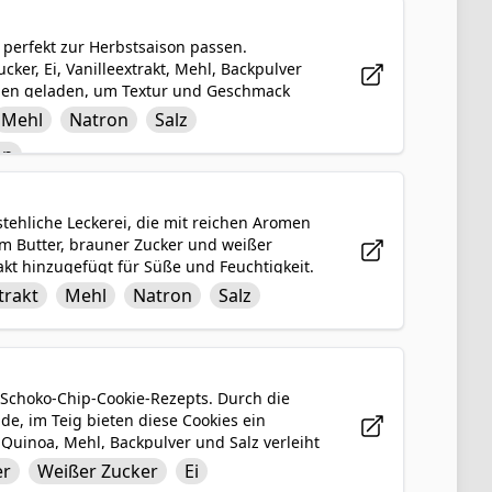
 perfekt zur Herbstsaison passen.
cker, Ei, Vanilleextrakt, Mehl, Backpulver
chen geladen, um Textur und Geschmack
 Bonbonaugen, die diese Kekse als
Mehl
Natron
Salz
infach zuzubereiten und lustig zu
en
iderstehliche Ergänzung für jede
ehliche Leckerei, die mit reichen Aromen
em Butter, brauner Zucker und weißer
kt hinzugefügt für Süße und Feuchtigkeit.
um die perfekte Keksteigbasis zu schaffen.
trakt
Mehl
Natron
Salz
hen werden großzügig eingefaltet, um
zu verleihen. Gebacken bis zur goldenen
liche Sünde, die dich nach mehr verlangen
 Schoko-Chip-Cookie-Rezepts. Durch die
e, im Teig bieten diese Cookies ein
Quinoa, Mehl, Backpulver und Salz verleiht
, braunem Zucker, weißem Zucker, Ei und
er
Weißer Zucker
Ei
liff mit Schokoladenstückchen sorgt in jedem