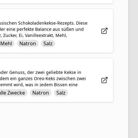
eckerei, die die Vorzüge von Quinoa mit dem
assischen Schokoladenkekse-Rezepts. Diese
er eine perfekte Balance aus süßen und
Zucker, Ei, Vanilleextrakt, Mehl,
 durchsetzt und mit grüner
Mehl
Natron
Salz
nis ist eine Charge von weichen und chewy
bination von Minze und Schokolade liebt.
der Genuss, der zwei geliebte Kekse in
indem ein ganzes Oreo-Keks zwischen zwei
lemmt wird, was in jedem Bissen eine
koladenkeksteig, knusprigem Oreo-Keks
alle Zwecke
Natron
Salz
n Traumpaar. Perfekt für besondere
den Oreo-gefüllte Schokoladenkekse bei