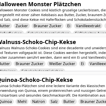
alloween Monster Plätzchen
lloween Monster Cookies sind köstlich gruselige Leckerbissen, die
rgestellt mit einer zähen Keksbasis aus Butter, Zucker, braunem Zu
nd Salz, sind diese Kekse mit Haferflocken und Schokoladenstück
inzuzufügen. Der markante Hauch von Verspieltheit kommt von den
Butter
Zucker
Brauner Zucker
Ei
Vanilleextrakt
ntzückende (oder leicht gruselige) Monster zum Leben erwecken. E
Haferflocken
Schokoladenstückchen
Süßigkeiten Aug
ekorieren, Halloween Monster Cookies sind eine festliche und unw
alloweenparty oder -zusammenkunft.
alnuss-Schoko-Chip-Kekse
alnuss Walnuss-Schoko-Cookies sind eine decadente und unwiderst
d Texturen vollgepackt ist. Diese Cookies werden hergestellt, ind
ucker zusammen gerührt werden, dann wird ein Ei und Vanilleextra
ie trockenen Zutaten Mehl, Backpulver und Salz werden gemischt, 
Butter
Brauner Zucker
Weißer Zucker
Ei
Vanilleex
tücke von knusprigen Walnüssen und klebrigen Schokoladenstückc
Walnüsse
Schokoladenstückchen
edem Bissen einen köstlichen nussigen und schokoladigen Crunch 
rfektion sind die Walnut Walnut Chocolate Chip Cookies eine köst
uinoa-Schoko-Chip-Kekse
sst.
inoa-Schoko-Plätzchen sind eine leckere Variante des klassischen
erwendung von Quinoa, einem proteinreichen und nussigen Getreid
inzigartiges und gesundes Geschmacksprofil. Die Kombination aus 
ine zähe und befriedigende Textur, während die Zugabe von Butter
Quinoa
Mehl
Natron
Salz
Butter
Brauner Zuck
nilleextrakt die Reichhaltigkeit und Süße verstärkt. Der letzte Sch