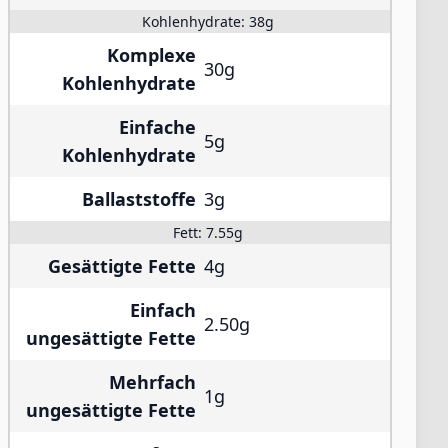
Kohlenhydrate:
38g
Komplexe
30g
Kohlenhydrate
Einfache
5g
Kohlenhydrate
Ballaststoffe
3g
Fett:
7.55g
Gesättigte Fette
4g
Einfach
2.50g
ungesättigte Fette
Mehrfach
1g
ungesättigte Fette