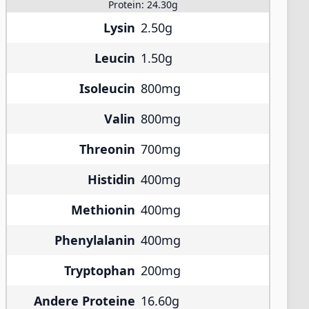
Protein:
24.30g
Lysin
2.50g
Leucin
1.50g
Isoleucin
800mg
Valin
800mg
Threonin
700mg
Histidin
400mg
Methionin
400mg
Phenylalanin
400mg
Tryptophan
200mg
Andere Proteine
16.60g