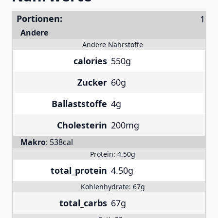
Portionen:
Andere
Andere Nährstoffe
calories
550g
Zucker
60g
Ballaststoffe
4g
Cholesterin
200mg
Makro
:
538cal
Protein:
4.50g
total_protein
4.50g
Kohlenhydrate:
67g
total_carbs
67g