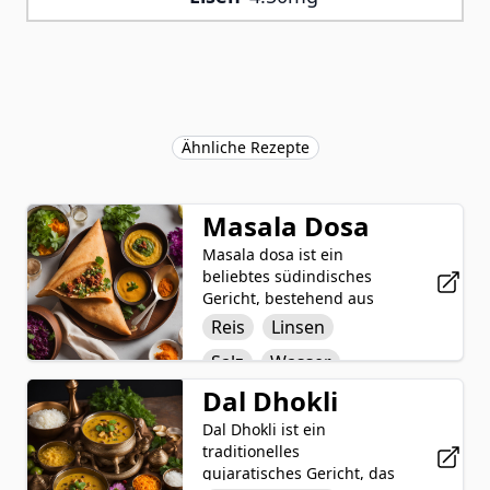
Ähnliche Rezepte
Masala Dosa
Masala dosa ist ein
beliebtes südindisches
Gericht, bestehend aus
einer dünnen, knusprigen
Reis
Linsen
Crêpe aus einem Teig aus
Salz
Wasser
Reis und Linsen. Die
Füllung besteht
Dal Dhokli
Kartoffeln
typischerweise aus einer
gewürzten Mischung aus
Dal Dhokli ist ein
Zwiebel
Tomate
zerdrückten Kartoffeln,
traditionelles
Grüne Chilischoten
Zwiebeln, Tomaten,
gujaratisches Gericht, das