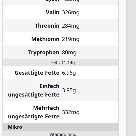
Valin
326mg
Threonin
284mg
Methionin
219mg
Tryptophan
80mg
Fett:
11.14g
Gesättigte Fette
6.96g
Einfach
3.85g
ungesättigte Fette
Mehrfach
332mg
ungesättigte Fette
Mikro
Vitamin:
6mg