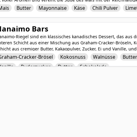
s Käses, der Schärfe des Chilipulvers und der Frische des Limette
Mais
Butter
Mayonnaise
Käse
Chili Pulver
Lime
sse oder Schüssel serviert und als köstlicher und befriedigender 
Nanaimo Bars
naimo-Riegel sind ein klassisches kanadisches Dessert, das aus dr
nteren Schicht aus einer Mischung aus Graham-Cracker-Bröseln, K
hicht aus cremiger Butter, Kakaopulver, Zucker, Ei und Vanille, un
chokoladenganache. Diese nicht gebackenen Riegel sind aufgrun
Graham-Cracker-Brösel
Kokosnuss
Walnüsse
Butte
schmacks beliebt und werden gerne bei Partys, Potlucks und Feier
Vanille
Puderzucker
Butter
Schokolade
exturen und Aromen in Nanaimo-Riegeln ergibt einen köstlichen G
friedenstellt.