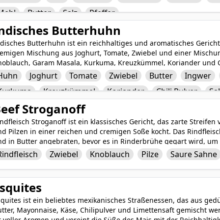
richt schaffen. Gewürzt mit Salz, Pfeffer und einer Mehlschwitze a
Mehl
Butter
Salz
Pfeffer
eses klassische irische Gericht perfekt, um an einem kalten Tag 
eisch- und Kartoffelliebhaber begeistern.
ndisches Butterhuhn
disches Butterhuhn ist ein reichhaltiges und aromatisches Gericht
remigen Mischung aus Joghurt, Tomate, Zwiebel und einer Mischu
noblauch, Garam Masala, Kurkuma, Kreuzkümmel, Koriander und Chi
n Butter gegart und mit Sahne und zerkleinerten Cashewnüssen ver
Huhn
Joghurt
Tomate
Zwiebel
Butter
Ingwer
ssige Noten verleiht. Die Zugabe von Kasuri-Methi (getrockneten 
Kurkuma
Kreuzkümmel
Koriander
Chili Pulver
Sa
lassischen indischen Gericht einen unverwechselbaren und erdige
pulenten und zufriedenstellenden Mahlzeit wird, die mit Reis ode
eef Stroganoff
ndfleisch Stroganoff ist ein klassisches Gericht, das zarte Streife
d Pilzen in einer reichen und cremigen Soße kocht. Das Rindfleisc
nd in Butter angebraten, bevor es in Rinderbrühe gegart wird, u
ericht wird mit einem großzügigen Klecks Sauerrahm abgeschlosse
Rindfleisch
Zwiebel
Knoblauch
Pilze
Saure Sahne
te verleiht. Oft über Eiernudeln oder Reis serviert, ist Rindfleisch
friedenstellende Mahlzeit, die sicherlich Ihren Gaumen begeister
squites
quites ist ein beliebtes mexikanisches Straßenessen, das aus ged
utter, Mayonnaise, Käse, Chilipulver und Limettensaft gemischt w
t voller Aromen und vereint die Süße des Mais mit der Reichhaltig