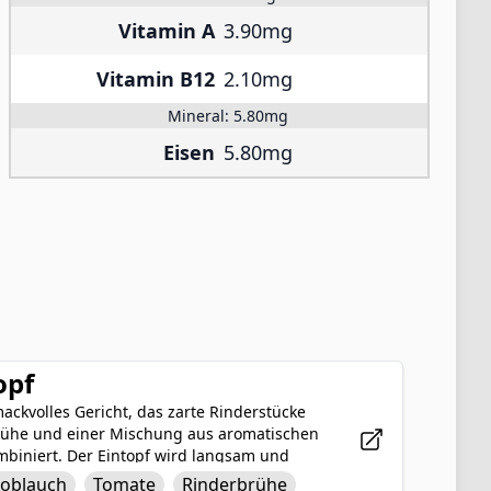
Vitamin A
3.90mg
Vitamin B12
2.10mg
Mineral:
5.80mg
Eisen
5.80mg
opf
ackvolles Gericht, das zarte Rinderstücke
brühe und einer Mischung aus aromatischen
mbiniert. Der Eintopf wird langsam und
 ein tröstliches und befriedigendes
oblauch
Tomate
Rinderbrühe