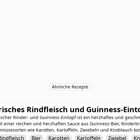
Ähnliche Rezepte
risches Rindfleisch und Guinness-Eint
ischer Rinder- und Guinness-Eintopf ist ein herzhaftes und geschm
it einer reichen und herzhaften Sauce aus Guinness-Bier, Rinder
emüsesorten wie Karotten, Kartoffeln, Zwiebeln und Knoblauch ko
erfekt gekocht, wodurch die Zutaten miteinander verschmelzen und
Rindfleisch
Bier
Karotten
Kartoffeln
Zwiebel
Kn