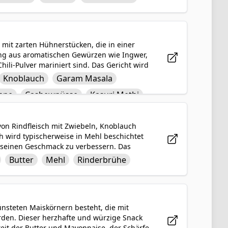
us Mehl und Butter für zusätzliche Dicke ist
warm zu werden und wird sicher jeden
 mit zarten Hühnerstücken, die in einer
ng aus aromatischen Gewürzen wie Ingwer,
li-Pulver mariniert sind. Das Gericht wird
feinert, was ihm eine samtige Textur und
Knoblauch
Garam Masala
Bockshornkleeblättern) verleiht diesem
hne
Cashewnüsse
Kasuri Methi
n Geschmack, wodurch es zu einer
r Naanbrot genossen wird.
n von Rindfleisch mit Zwiebeln, Knoblauch
h wird typischerweise in Mehl beschichtet
m seinen Geschmack zu verbessern. Das
n, der der Soße eine tangy und samtige
Butter
Mehl
Rinderbrühe
 Stroganoff eine tröstliche und
n wird.
ünsteten Maiskörnern besteht, die mit
erden. Dieser herzhafte und würzige Snack
keit der Butter und Mayonnaise, der Schärfe