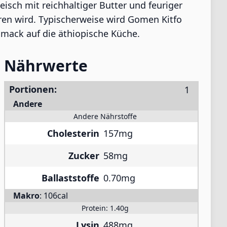
isch mit reichhaltiger Butter und feuriger
hren wird. Typischerweise wird Gomen Kitfo
hmack auf die äthiopische Küche.
Nährwerte
Portionen:
Andere
Andere Nährstoffe
Cholesterin
157mg
Zucker
58mg
Ballaststoffe
0.70mg
Makro
:
106cal
Protein:
1.40g
Lysin
488mg