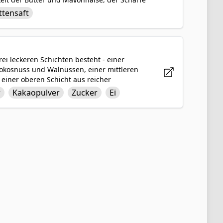
nsafts. Esquites wird normalerweise in einer
ttensaft
Snack oder Beilage genossen.
ei leckeren Schichten besteht - einer
okosnuss und Walnüssen, einer mittleren
d einer oberen Schicht aus reicher
d ihres üppigen und verwöhnenden
r
Kakaopulver
Zucker
Ei
tagsfeiern serviert. Die Kombination aus
enuss, der garantiert jeden Naschkatzen