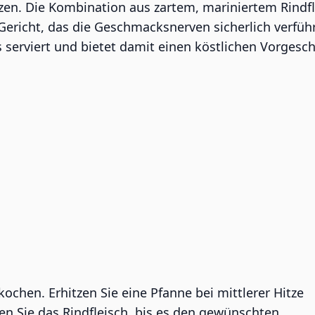
tzen. Die Kombination aus zartem, mariniertem Rindfle
 Gericht, das die Geschmacksnerven sicherlich verfü
s serviert und bietet damit einen köstlichen Vorgesc
kochen. Erhitzen Sie eine Pfanne bei mittlerer Hitze
en Sie das Rindfleisch, bis es den gewünschten