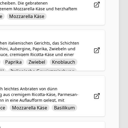
cheiben. Die gebratenen
zenem Mozzarella-Käse und herzhaftem
bis der Käse blubbert und goldbraun ist,
e
Mozzarella Käse
tion aus Aromen und Texturen in
en vegetarischen Option, die garantiert
hen italienischen Gerichts, das Schichten
ini, Aubergine, Paprika, Zwiebeln und
auce, cremigem Ricotta-Käse und einer
et. Gewürzt mit italienischen Kräutern
Paprika
Zwiebel
Knoblauch
e köstliche Kombination aus Aromen und
öl
Italienische Gewürzmischung
urch leichtes Anbraten von dünn
g aus cremigem Ricotta-Käse, Parmesan-
n in eine Auflaufform gelegt, mit
raun gebacken. Das Gericht wird mit einem
ce
Mozzarella Käse
Basilikum
on und ein Geschmackserlebnis abgerundet.
lzeit, die Ihre Geschmacksknospen mit ihrer
.
n