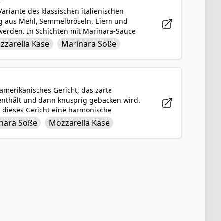
riante des klassischen italienischen
g aus Mehl, Semmelbröseln, Eiern und
werden. In Schichten mit Marinara-Sauce
mackhafte und zufriedenstellende Mahlzeit,
zzarella Käse
Marinara Soße
e frittiert zu werden. Es ist ein
lage zu jedem Anlass genossen werden kann.
amerikanisches Gericht, das zarte
nthält und dann knusprig gebacken wird.
 dieses Gericht eine harmonische
s knusprigem Hähnchen, würziger
nara Soße
Mozzarella Käse
enstellende Mahlzeit, die perfekt für ein