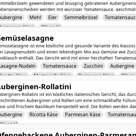
emmelbröseln gewendeten und knusprig gebratenen Auberginens
uberginenscheiben werden mit würziger Tomatensauce, geschmol
rmesan-Käse geschichtet. Das Gericht wird oft im Ofen gebacken, 
Aubergine
Mehl
Eier
Semmelbrösel
Tomatensauc
d so eine herzhafte und tröstliche Mahlzeit schafft. Die Kombina
Parmesan Käse
Olivenöl
uberginen-Parmesan macht es zu einer köstlichen und befriedigend
den am Esstisch erfreut.
Gemüselasagne
müselasagne ist eine köstliche und gesunde Variante des klassisc
on Lasagnenudeln und einen lebendigen Mix aus Gemüse wie Zucch
noblauch enthält. Das Gericht wird mit einer herzhaften Tomatens
ischung aus schmelzendem Mozzarella- und Parmesankäse zubereit
Lasagne-Nudeln
Tomatensauce
Zucchini
Aubergine
d mit Olivenöl beträufelt, bietet diese vegetarische Lasagne ein
Ricotta Käse
Mozzarella Käse
Parmesan Käse
Oliven
xturen, die sicher jeden Appetit stillen wird.
uberginen-Rollatini
berginen-Rollatini ist ein köstliches italienisches Gericht, das d
eschnittenen Auberginen und Rollen um eine schmackhafte Füllun
se und frischem Basilikum hergestellt wird. Die Rollen werden dan
omatensauce und zerriebenem Mozzarella-Käse bedeckt und goldb
Aubergine
Ricotta Käse
Parmesan Käse
Tomatensau
chuss Olivenöl und frischem Basilikum für eine schöne Präsentati
Olivenöl
berginen-Rollatini ist eine zufriedenstellende und tröstliche Mah
eichen und herzhaften Kombination von Zutaten beeindrucken wird
Ofengebackene Auberginen-Parmesa