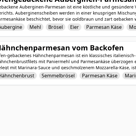
ebackene Auberginen-Parmesan ist eine köstliche und gesündere Va
erichts. Auberginenscheiben werden in einer knusprigen Mischun
armesankäse beschichtet, bevor sie goldbraun und zart gebacken 
d klebrigem Mozzarella-Käse serviert, ist dieses Gericht eine sch
Aubergine
Mehl
Brösel
Eier
Parmesan Käse
Mo
e die Essenz des traditionellen Auberginen-Parmesans einfängt, ohn
elseitiges und tröstliches Gericht, das als Hauptgericht oder Bei
Hähnchenparmesan vom Backofen
fen-gebackenes Hähnchenparmesan ist ein klassisches italienisch-
ähnchenbrustfilets mit Paniermehl und Parmesankäse überzogen e
elegt mit Marinara-Sauce und geschmolzenem Mozzarella-Käse, ist
ischung aus Aromen und Texturen. Die herzhafte Kombination au
Hähnchenbrust
Semmelbrösel
Parmesan Käse
Mari
matensauce und klebrigem Käse schafft eine tröstliche und zufried
amilienessen oder besondere Anlässe ist.