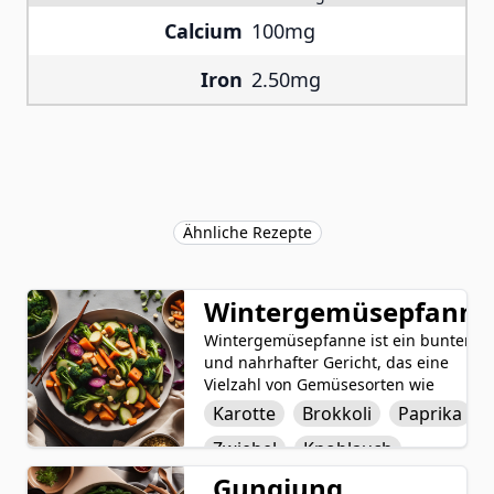
Calcium
100mg
Iron
2.50mg
Ähnliche Rezepte
Wintergemüsepfanne
Wintergemüsepfanne ist ein bunter
und nahrhafter Gericht, das eine
Vielzahl von Gemüsesorten wie
Karotten, Brokkoli, Paprika, Zwiebeln,
Karotte
Brokkoli
Paprika
Knoblauch und Ingwer kombiniert.
Zwiebel
Knoblauch
Diese Zutaten werden in einer
aromatischen Soße aus Sojasoße
Gungjung
Ingwer
Sojasoße