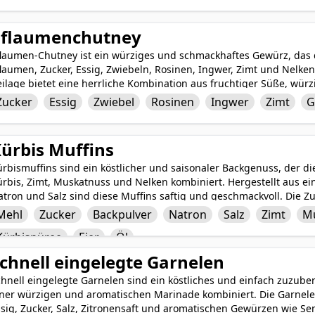
Pflaumenchutney
flaumen-Chutney ist ein würziges und schmackhaftes Gewürz, das
laumen, Zucker, Essig, Zwiebeln, Rosinen, Ingwer, Zimt und Nelken
ilage bietet eine herrliche Kombination aus fruchtiger Süße, wür
flaumen-Chutney kann zu Currys, gebratenem Fleisch und Käseplat
Zucker
Essig
Zwiebel
Rosinen
Ingwer
Zimt
G
erichten einen Geschmacks- und Aromakick. Die satt-dunkle Farbe
ner vielseitigen und köstlichen Beilage für eine Vielzahl von Gerich
ürbis Muffins
ürbismuffins sind ein köstlicher und saisonaler Backgenuss, der
rbis, Zimt, Muskatnuss und Nelken kombiniert. Hergestellt aus ei
tron und Salz sind diese Muffins saftig und geschmackvoll. Die Z
d cremige Textur, während Eier und Öl alles zusammenhalten. Perf
Mehl
Zucker
Backpulver
Natron
Salz
Zimt
M
rbismuffins ein gemütlicher und zufriedenstellender Genuss, der 
Kürbispüree
Eier
Öl
chnell eingelegte Garnelen
hnell eingelegte Garnelen sind ein köstliches und einfach zuzuber
iner würzigen und aromatischen Marinade kombiniert. Die Garnele
ssig, Zucker, Salz, Zitronensaft und aromatischen Gewürzen wie S