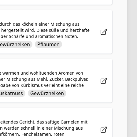
 durch das köcheln einer Mischung aus
 hergestellt wird. Diese süße und herzhafte
ziger Schärfe und aromatischen Noten.
ten serviert werden und verleiht den
ewürznelken
Pflaumen
 und der kräftige Geschmack machen es zu
ten.
 die warmen und wohltuenden Aromen von
ner Mischung aus Mehl, Zucker, Backpulver,
ugabe von Kürbismus verleiht eine reiche
ekt für Frühstück, Snack oder Dessert, sind
uskatnuss
Gewürznelken
die Essenz des Herbstes einfängt.
eitendes Gericht, das saftige Garnelen mit
n werden schnell in einer Mischung aus
enfkörnern, Fenchelsamen, roten