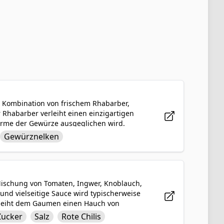
r Kombination von frischem Rhabarber,
r Rhabarber verleiht einen einzigartigen
ärme der Gewürze ausgeglichen wird.
Gerichten serviert werden, wie Fleisch,
Gewürznelken
s Aroma macht es zu einer vielseitigen
Mischung von Tomaten, Ingwer, Knoblauch,
 und vielseitige Sauce wird typischerweise
erleiht dem Gaumen einen Hauch von
, gegrilltem Fleisch oder sogar als
Zucker
Salz
Rote Chilis
chen Ergänzung zu jeder Mahlzeit macht.