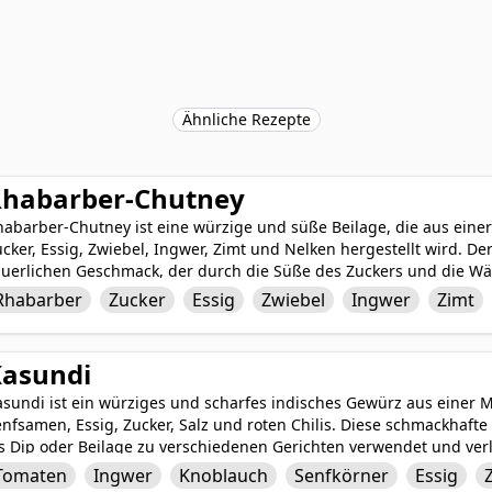
Ähnliche Rezepte
habarber-Chutney
habarber-Chutney ist eine würzige und süße Beilage, die aus eine
cker, Essig, Zwiebel, Ingwer, Zimt und Nelken hergestellt wird. De
äuerlichen Geschmack, der durch die Süße des Zuckers und die W
eses Chutney kann als schmackhafte Beilage zu einer Vielzahl von 
Rhabarber
Zucker
Essig
Zwiebel
Ingwer
Zimt
se oder sogar als Belag für Sandwiches und Burger. Sein komplexe
nd köstlichen Ergänzung zu jeder Mahlzeit.
asundi
asundi ist ein würziges und scharfes indisches Gewürz aus einer 
nfsamen, Essig, Zucker, Salz und roten Chilis. Diese schmackhafte
ls Dip oder Beilage zu verschiedenen Gerichten verwendet und v
äftigen und pikanten Aromen. Kasundi kann mit Snacks, Sandwiches
Tomaten
Ingwer
Knoblauch
Senfkörner
Essig
arinade genossen werden, was es zu einer vielseitigen und köstli