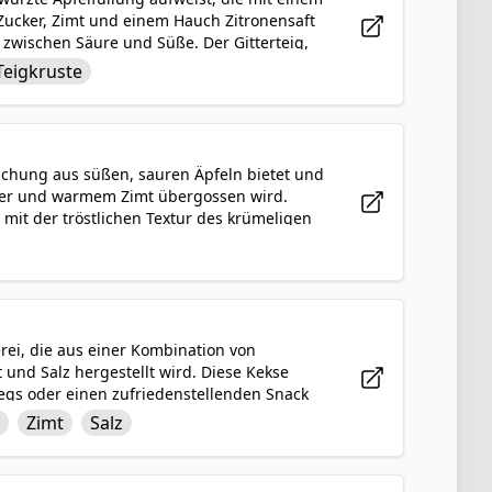
 Zucker, Zimt und einem Hauch Zitronensaft
 zwischen Säure und Süße. Der Gitterteig,
nusprige, buttrige Schicht hinzu, um die
Teigkruste
t dieser Kuchen eine herrliche Leckerei,
ischung aus süßen, sauren Äpfeln bietet und
tter und warmem Zimt übergossen wird.
 mit der tröstlichen Textur des krümeligen
 jeden Anlass ist. Ob warm mit einer Kugel
st ein reizendes und tröstliches Dessert,
rei, die aus einer Kombination von
t und Salz hergestellt wird. Diese Kekse
wegs oder einen zufriedenstellenden Snack
ihen eine zähe Textur, während der warme
r
Zimt
Salz
rfektion sind diese Kekse eine herrliche
t ankommt.