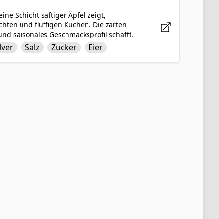
ine Schicht saftiger Äpfel zeigt,
chten und fluffigen Kuchen. Die zarten
nd saisonales Geschmacksprofil schafft.
 Vanilleextrakt und Milch, backt in einer
lver
Salz
Zucker
Eier
e einzigartige Präsentation dieses
gedreht, macht ihn zu einem optisch
 wird.