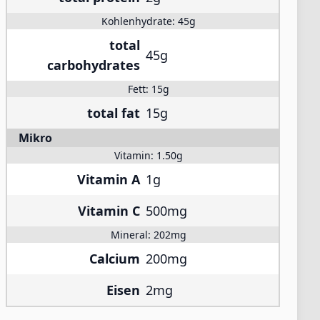
Kohlenhydrate:
45g
total
45g
carbohydrates
Fett:
15g
total fat
15g
Mikro
Vitamin:
1.50g
Vitamin A
1g
Vitamin C
500mg
Mineral:
202mg
Calcium
200mg
Eisen
2mg