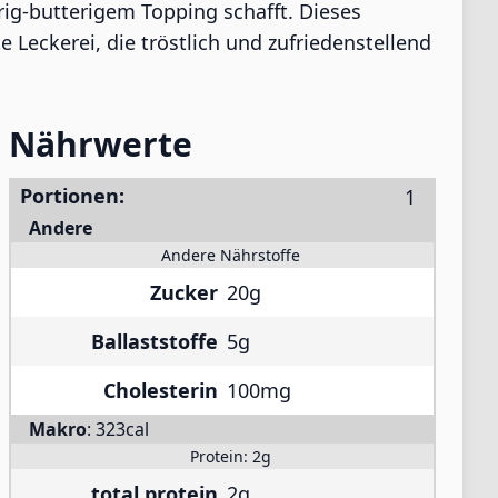
rig-butterigem Topping schafft. Dieses
e Leckerei, die tröstlich und zufriedenstellend
Nährwerte
Portionen:
Andere
Andere Nährstoffe
Zucker
20g
Ballaststoffe
5g
Cholesterin
100mg
Makro
:
323cal
Protein:
2g
total protein
2g