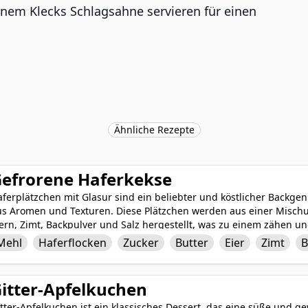
inem Klecks Schlagsahne servieren für einen
Ähnliche Rezepte
efrorene Haferkekse
ferplätzchen mit Glasur sind ein beliebter und köstlicher Backge
us Aromen und Texturen. Diese Plätzchen werden aus einer Mischun
ern, Zimt, Backpulver und Salz hergestellt, was zu einem zähen un
aferflocken bieten ein herzhaftes und gesundes Element, währen
Mehl
Haferflocken
Zucker
Butter
Eier
Zimt
B
ürze liefert. Sobald sie goldbraun gebacken sind, werden diese K
berzogen, um diesen klassischen und unwiderstehlichen Nachtisc
as Milch oder einer Tasse Tee als perfekten Snack für gemütliche
itter-Apfelkuchen
tter-Apfelkuchen ist ein klassisches Dessert, das eine süße und g