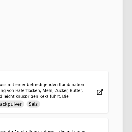
nuss mit einer befriedigenden Kombination
g von Haferflocken, Mehl, Zucker, Butter,
d leicht knusprigen Keks führt. Die
d der Zimt eine warme und beruhigende
ackpulver
Salz
ekse mit einer süßen und cremigen Glasur
h abzurunden. Genießen Sie sie mit einem
 Momente.
ewürzte Apfelfüllung aufweist, die mit einem