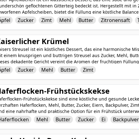
nderschön geflochtenen Gitterteig bedeckt ist. Hergestellt mit in
worfenen Apfelscheiben, bietet die Füllung eine köstliche Balance
steht aus einer Mischung von Mehl, Butter und Zucker, fügt eine k
Äpfel
Zucker
Zimt
Mehl
Butter
Zitronensaft
rte Apfelfüllung zu ergänzen. Gebacken zu goldenem Perfektion, is
ie die Essenz von hausgemachten Komfort und Wärme verkörpert.
aiserlicher Krümel
isers Streusel ist ein köstliches Dessert, das eine harmonische M
it einem knusprigen und buttrigen Streusel aus Zucker, Mehl, Bu
eses dekadente Gericht vereint die Aromen der fruchtigen Füllung
ppings und schafft einen köstlichen Leckerbissen, der perfekt für
Äpfel
Zucker
Mehl
Butter
Zimt
emigem Vanilleeis serviert oder allein genossen, Kaisers Streusel i
s schnell zu einem Favoriten wird.
aferflocken-Frühstückskekse
ferflocken-Frühstückskekse sind eine köstliche und gesunde Lecke
rzhaften Haferflocken, Mehl, Butter, Zucker, Eiern, Backpulver, Zim
ind eine nahrhafte und praktische Option für ein Frühstück unter
 jeder Tageszeit. Die Haferflocken liefern Ballaststoffe und verle
Haferflocken
Mehl
Butter
Zucker
Ei
Backpulve
mt ein gemütliches Aroma hinzufügt. Gebacken bis zur goldenen Pe
ombination aus Süße und gesunder Güte, die sicher bei jedem gu