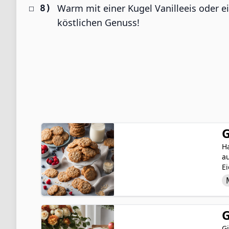
Warm mit einer Kugel Vanilleeis oder e
köstlichen Genuss!
G
Ha
a
Ei
H
W
ü
Gl
G
Gi