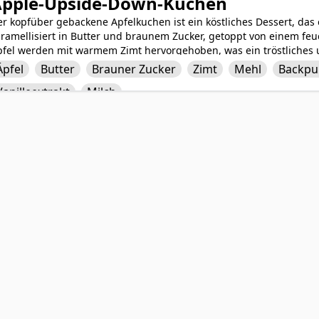
pple-Upside-Down-Kuchen
r kopfüber gebackene Apfelkuchen ist ein köstliches Dessert, das e
ramellisiert in Butter und braunem Zucker, getoppt von einem feu
pfel werden mit warmem Zimt hervorgehoben, was ein tröstliches u
r Kuchenteig, hergestellt aus Mehl, Backpulver, Salz, Zucker, Eiern,
Äpfel
Butter
Brauner Zucker
Zimt
Mehl
Backpu
ldenen Perfektion, umhüllend die süße Apfelmischung darunter. Di
Vanilleextrakt
Milch
uchens, mit den Äpfeln oben und dem Kuchen nach dem Backen um
nsprechenden und köstlichen Genuss, der sicherlich beeindrucken