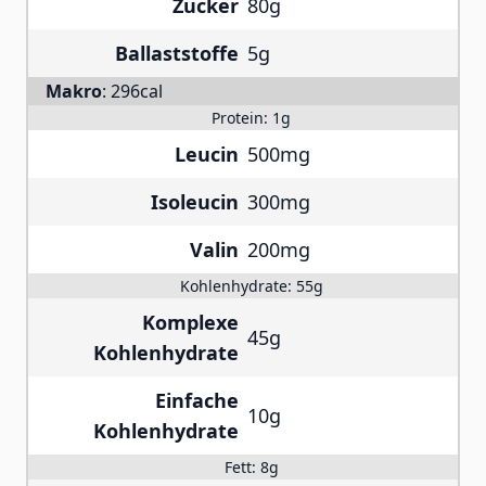
Zucker
80g
Ballaststoffe
5g
Makro
:
296cal
Protein:
1g
Leucin
500mg
Isoleucin
300mg
Valin
200mg
Kohlenhydrate:
55g
Komplexe
45g
Kohlenhydrate
Einfache
10g
Kohlenhydrate
Fett:
8g