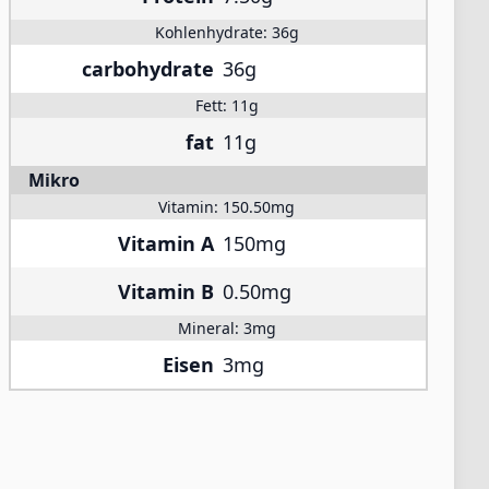
Kohlenhydrate:
36g
carbohydrate
36g
Fett:
11g
fat
11g
Mikro
Vitamin:
150.50mg
Vitamin A
150mg
Vitamin B
0.50mg
Mineral:
3mg
Eisen
3mg