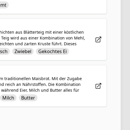
oder Zuckerguss überzogen, was dieser
imt
erleiht. Warm, klebrig und aromatisch sind
jeden erfreuen wird, der das Glück hat, sie
hichten aus Blätterteig mit einer köstlichen
 Teig wird aus einer Kombination von Mehl,
 leichten und zarten Kruste führt. Dieses
t und zeigt eine harmonische Mischung aus
isch
Zwiebel
Gekochtes Ei
östliche Mahlzeit, die in der russischen
m traditionellen Maisbrot. Mit der Zugabe
nd reich an Nährstoffen. Die Kombination
 während Eier, Milch und Butter alles für
ekt als Beilage oder Snack sind diese
Milch
Butter
Sommermonaten zu genießen.