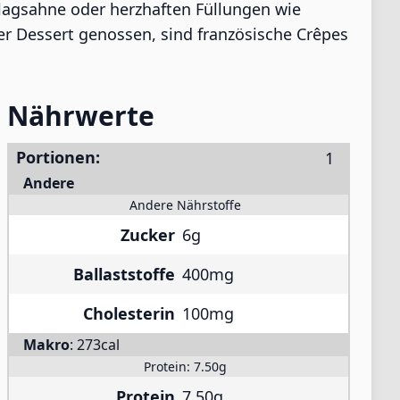
hlagsahne oder herzhaften Füllungen wie
er Dessert genossen, sind französische Crêpes
Nährwerte
Portionen:
Andere
Andere Nährstoffe
Zucker
6g
Ballaststoffe
400mg
Cholesterin
100mg
Makro
:
273cal
Protein:
7.50g
Protein
7.50g