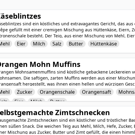
äseblintzes
äseblintzes sind ein köstliches und extravagantes Gericht, das a
rêpe gefüllt mit einer cremigen Mischung aus Hüttenkäse, Eiern, 
tronenschale besteht. Der Teig, aus einer Mischung von Mehl, Eie
ergestellt, wird auf einem Bratengerät golden gebacken, dann mi
Mehl
Eier
Milch
Salz
Butter
Hüttenkäse
ngerollt. Die Blintzes werden typischerweise in der Pfanne knuspr
hne oder einem Schuss fruchtiger Marmelade für zusätzliche Süße 
raditionelles Gericht in der jüdischen Küche und sind für ihre r
Orangen Mohn Muffins
rangen Mohnsamenmuffins sind köstliche gebackene Leckereien vo
ohnsamen. Die saftigen, zarten Muffins werden aus einer Mischu
rangensaft hergestellt, was ihnen einen hellen und würzigen Gesc
ohnsamen für einen dezenten Crunch und eine visuelle Ansprechbar
Mehl
Zucker
Orangenschale
Orangensaft
Mohns
rühstück oder als Snack. Die Kombination aus Backpulver, Natron 
Salz
Eier
Milch
Butter
reicht eine fluffige Textur. Eier, Milch und Butter werden hinzuge
ekadenten und geschmackvollen Muffins führt, die bei Familie un
elbstgemachte Zimtschnecken
usgemachte Zimtschnecken sind ein köstlicher und tröstlicher Bac
nen süßen Snack. Die weichen Teig aus Mehl, Milch, Hefe, Zucker, 
ner Mischung aus Zucker, Butter und Zimt gefüllt, die einen himm