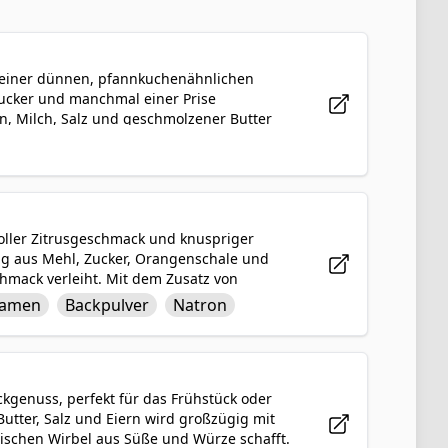
us einer dünnen, pfannkuchenähnlichen
Zucker und manchmal einer Prise
rn, Milch, Salz und geschmolzener Butter
t der süßen und würzigen Käsefüllung
ig gebraten und mit einer Portion saurer
serviert. Käseblintzes sind ein beliebtes
eichen und wohlschmeckenden Aromen beliebt.
ller Zitrusgeschmack und knuspriger
ng aus Mehl, Zucker, Orangenschale und
hmack verleiht. Mit dem Zusatz von
keit sind diese Muffins perfekt für das
amen
Backpulver
Natron
und Salz hilft ihnen beim Aufgehen und
fügt, um den Teig anzureichern, was zu
d Freunden garantiert gut ankommen.
kgenuss, perfekt für das Frühstück oder
Butter, Salz und Eiern wird großzügig mit
lischen Wirbel aus Süße und Würze schafft.