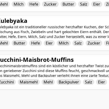
ach dem Backen werden die Schnecken mit einer cremigen Glasur 
Mehl
Milch
Hefe
Zucker
Butter
Salz
Eier
Z
widerstehlichen Leckerei eine zusätzliche Schicht von Dekadenz v
usgemachte Zimtschnecken ein beliebter Klassiker, der sicherlich 
u genießen.
Kulebyaka
lebyaka ist ein traditioneller russischer herzhafter Kuchen, der Sc
schung aus Fisch, Zwiebeln und hart gekochten Eiern enthält. Der
tter, Hefe, Eiern, Milch, Salz und Zucker hergestellt, was zu einer
ericht wird typischerweise goldbraun gebacken und warm servier
Mehl
Butter
Hefe
Eier
Milch
Salz
Zucker
F
rzhaften Aromen und Texturen. Kulebyaka ist eine herzhafte und tr
üche seit Generationen genossen wird.
ucchini-Maisbrot-Muffins
cchinimaisbrotmuffins sind ein köstlicher und herzhafter Twist zu
n geriebener Zucchini sind diese Muffins feucht, geschmackvoll u
s Maismehl, Mehl und Backpulver verleiht ihnen eine zarte Textur,
inen reichen und befriedigenden Geschmack zusammenbinden. Perf
Zucchini
Maismehl
Mehl
Backpulver
Salz
Eier
uffins eine herrliche Möglichkeit, die Fülle an Zucchini in den 