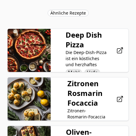
Ähnliche Rezepte
Deep Dish
Pizza
Die Deep-Dish-Pizza
ist ein köstliches
und herzhaftes
Gericht, das durch
Mehl
Hefe
seinen dicken,
Zitronen
Wasser
Teigkruste und die
großzügige
Rosmarin
Olivenöl
Auswahl an
Focaccia
Belägen
Salz
Zucker
gekennzeichnet ist.
Zitronen-
Tomatensauce
Der Teig,
Rosmarin-Focaccia
hergestellt aus
Mozzarella
ist ein herzhaftes
einer Mischung aus
Käse
und aromatisches
Oliven-
Mehl
Hefe
Mehl, Hefe, Wasser,
Brot, das die