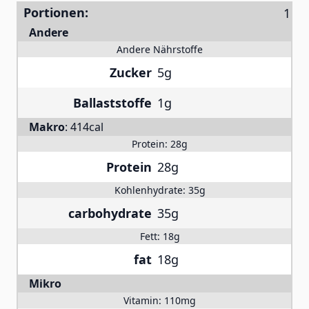
Portionen:
Andere
Andere Nährstoffe
Zucker
5g
Ballaststoffe
1g
Makro
:
414cal
Protein:
28g
Protein
28g
Kohlenhydrate:
35g
carbohydrate
35g
Fett:
18g
fat
18g
Mikro
Vitamin:
110mg