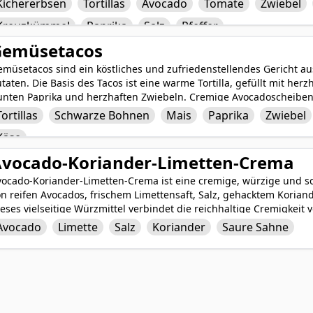
Kichererbsen
Tortillas
Avocado
Tomate
Zwiebel
lligkeit verleiht. Die Kombination dieser Zutaten schafft eine ges
Kreuzkümmel
Paprika
Salz
Pfeffer
zubereiten ist und voller lebendiger Aromen steckt. Kichererbsen-
eischloses Abendessen, das sicherlich sowohl Vegetarier als auch F
Gemüsetacos
emüsetacos sind ein köstliches und zufriedenstellendes Gericht a
taten. Die Basis des Tacos ist eine warme Tortilla, gefüllt mit h
unten Paprika und herzhaften Zwiebeln. Cremige Avocadoscheibe
hrend ein Spritzer frischer Limettensaft dem Ganzen eine würzige
Tortillas
Schwarze Bohnen
Mais
Paprika
Zwiebel
oriander und bestreut mit Käse bieten Gemüsetacos eine perfekte
Käse
cherlich sowohl Vegetarier als auch Fleischesser gleichermaßen er
ische und Güte pflanzlicher Zutaten in dieser gesunden und lecke
vocado-Koriander-Limetten-Crema
vocado-Koriander-Limetten-Crema ist eine cremige, würzige und s
n reifen Avocados, frischem Limettensaft, Salz, gehacktem Korian
ieses vielseitige Würzmittel verbindet die reichhaltige Cremigke
n Limette und der frischen Kräuterheit von Koriander. Es kann als 
Avocado
Limette
Salz
Koriander
Saure Sahne
leisch oder als Dip für Gemüse oder Chips verwendet werden. Die
atte Textur dieser Crema machen sie zu einer beliebten und erfri
erichten.