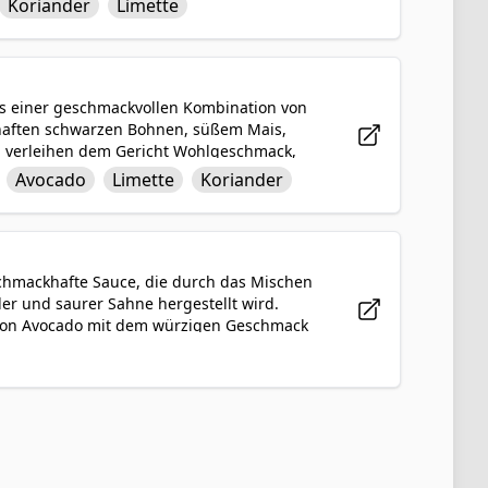
Koriander
Limette
unde und sättigende Mahlzeit, die leicht
Tacos sind eine großartige Option für ein
leischesser begeistern wird.
us einer geschmackvollen Kombination von
erzhaften schwarzen Bohnen, süßem Mais,
n verleihen dem Gericht Wohlgeschmack,
 Note verleiht. Getoppt mit frischem
Avocado
Limette
Koriander
 Balance aus Texturen und Aromen, die
freuen werden. Mit jedem Biss wirst du die
ren Mahlzeit genießen.
chmackhafte Sauce, die durch das Mischen
der und saurer Sahne hergestellt wird.
it von Avocado mit dem würzigen Geschmack
Topping für Tacos, Nachos, gegrilltes
 leuchtend grüne Farbe und die angenehm
schenden Ergänzung zu einer Vielzahl von