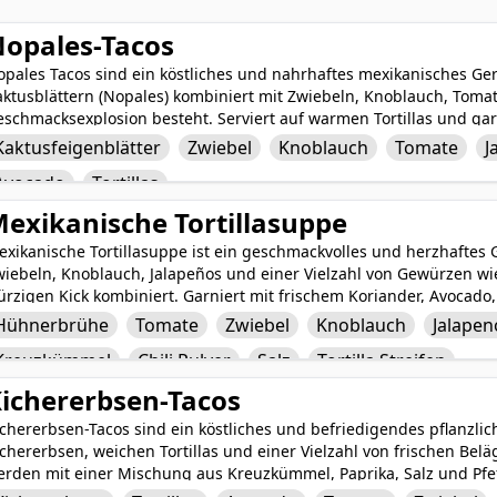
opales-Tacos
pales Tacos sind ein köstliches und nahrhaftes mexikanisches Ger
ktusblättern (Nopales) kombiniert mit Zwiebeln, Knoblauch, Tomat
schmacksexplosion besteht. Serviert auf warmen Tortillas und gar
pritzer Limette bieten diese Tacos eine einzigartige Kombination
Kaktusfeigenblätter
Zwiebel
Knoblauch
Tomate
J
ie zu einer beliebten Wahl für diejenigen machen, die eine schma
Avocado
Tortillas
exikanische Tortillasuppe
exikanische Tortillasuppe ist ein geschmackvolles und herzhaftes
wiebeln, Knoblauch, Jalapeños und einer Vielzahl von Gewürzen wi
rzigen Kick kombiniert. Garniert mit frischem Koriander, Avocado, 
uppe eine Mischung aus herzhaften und pikanten Aromen mit einer
Hühnerbrühe
Tomate
Zwiebel
Knoblauch
Jalapen
n den knusprigen Tortillastreifen. Als tröstliches und befriedigen
Kreuzkümmel
Chili Pulver
Salz
Tortilla Streifen
rtillasuppe eine köstliche und aromatische kulinarische Erfahrung,
exikanischen Küche einfängt.
ichererbsen-Tacos
chererbsen-Tacos sind ein köstliches und befriedigendes pflanzlic
chererbsen, weichen Tortillas und einer Vielzahl von frischen Bel
erden mit einer Mischung aus Kreuzkümmel, Paprika, Salz und Pfef
ährend die Zugabe von Avocado, Tomate, Zwiebel, Koriander und e