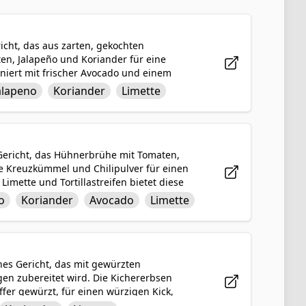
icht, das aus zarten, gekochten
en, Jalapeño und Koriander für eine
niert mit frischer Avocado und einem
 aus Texturen und Geschmacksrichtungen, die
alapeno
Koriander
Limette
ckhafte und gesunde Mahlzeit suchen.
 Gericht, das Hühnerbrühe mit Tomaten,
e Kreuzkümmel und Chilipulver für einen
Limette und Tortillastreifen bietet diese
 zufriedenstellenden knusprigen Textur
o
Koriander
Avocado
Limette
des Gericht ist die mexikanische
 die die Essenz der traditionellen
hes Gericht, das mit gewürzten
ägen zubereitet wird. Die Kichererbsen
fer gewürzt, für einen würzigen Kick,
inem Spritzer Limette Frische und