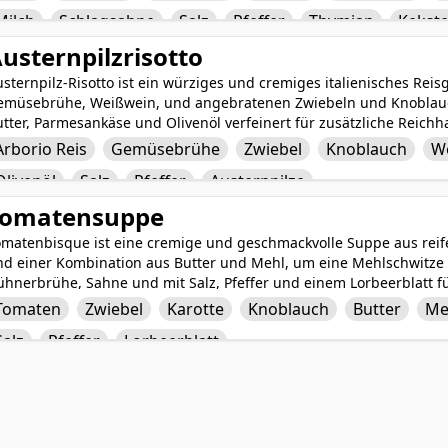
ppe mit Stücken von Blätterteig bedeckt, um die tröstlichen Eleme
Milch
Schlagsahne
Salz
Pfeffer
Thymian
Kekste
achzuahmen. Diese befriedigende und geschmackvolle Suppe ist ein
eblingsgerichts.
usternpilzrisotto
sternpilz-Risotto ist ein würziges und cremiges italienisches Reisg
emüsebrühe, Weißwein, und angebratenen Zwiebeln und Knoblauch 
tter, Parmesankäse und Olivenöl verfeinert für zusätzliche Reichh
rleihen dem Risotto einen fleischigen und erdigen Geschmack, abg
Arborio Reis
Gemüsebrühe
Zwiebel
Knoblauch
W
r Würzung. Dieses herzhafte und wohltuende Gericht ist eine köst
Olivenöl
Salz
Pfeffer
Austernpilze
lzen in einer klassischen italienischen Zubereitung zu genießen.
Tomatensuppe
omatenbisque ist eine cremige und geschmackvolle Suppe aus reif
nd einer Kombination aus Butter und Mehl, um eine Mehlschwitze
ühnerbrühe, Sahne und mit Salz, Pfeffer und einem Lorbeerblatt f
rer reichen und samtigen Textur ist Tomatenbisque ein tröstliches
Tomaten
Zwiebel
Karotte
Knoblauch
Butter
Me
r eine gemütliche Mahlzeit an einem kalten Tag ist. Ob allein ge
Salz
Pfeffer
Lorbeerblatt
nem gegrillten Käsesandwich kombiniert, Tomatenbisque ist eine kl
owohl den Körper als auch die Seele wärmt.