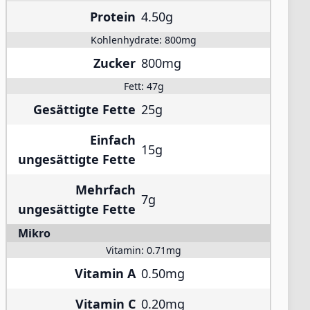
Protein
4.50g
Kohlenhydrate:
800mg
Zucker
800mg
Fett:
47g
Gesättigte Fette
25g
Einfach
15g
ungesättigte Fette
Mehrfach
7g
ungesättigte Fette
Mikro
Vitamin:
0.71mg
Vitamin A
0.50mg
Vitamin C
0.20mg