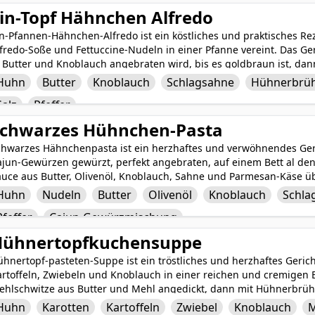
in-Topf Hähnchen Alfredo
in-Pfannen-Hähnchen-Alfredo ist ein köstliches und praktisches R
fredo-Soße und Fettuccine-Nudeln in einer Pfanne vereint. Das Ge
 Butter und Knoblauch angebraten wird, bis es goldbraun ist, dan
us Sahne und Hühnerbrühe gegart. Die Fettuccine-Nudeln kochen 
Huhn
Butter
Knoblauch
Schlagsahne
Hühnerbrü
f, während sie perfekt al dente werden. Zum Abschluss wird das G
Salz
Pfeffer
rmesankäse, Salz und Pfeffer verfeinert, um eine zufriedenstelle
rhalten, die Ihre Geschmacksknospen sicher begeistern wird.
chwarzes Hühnchen-Pasta
chwarzes Hähnchenpasta ist ein herzhaftes und verwöhnendes Geri
ajun-Gewürzen gewürzt, perfekt angebraten, auf einem Bett al den
auce aus Butter, Olivenöl, Knoblauch, Sahne und Parmesan-Käse üb
rise Salz, Pfeffer und weiteren Cajun-Gewürzen für einen zusätzl
Huhn
Nudeln
Butter
Olivenöl
Knoblauch
Schla
geschmeckt. Warm genossen und mit frischen Kräutern garniert, is
Pfeffer
Cajun-Gewürzmischung
friedigende Mahlzeit, die Ihre Geschmacksnerven kitzeln wird.
Hühnertopfkuchensuppe
hnertopf-pasteten-Suppe ist ein tröstliches und herzhaftes Geric
artoffeln, Zwiebeln und Knoblauch in einer reichen und cremigen 
ehlschwitze aus Butter und Mehl angedickt, dann mit Hühnerbrüh
mtige Textur zu erzeugen. Gewürzt mit Salz, Pfeffer und Thymian 
Huhn
Karotten
Kartoffeln
Zwiebel
Knoblauch
M