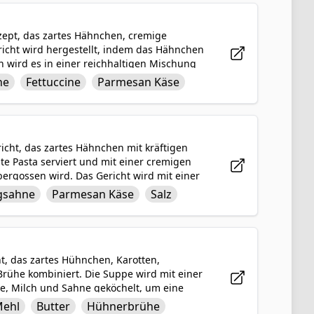
ezept, das zartes Hähnchen, cremige
richt wird hergestellt, indem das Hähnchen
n wird es in einer reichhaltigen Mischung
direkt in der Soße und nehmen die Aromen
he
Fettuccine
Parmesan Käse
ericht mit einer großzügigen Portion
nde und geschmackvolle Mahlzeit zu
cht, das zartes Hähnchen mit kräftigen
te Pasta serviert und mit einer cremigen
ergossen wird. Das Gericht wird mit einer
ichen Schuss Wärme und Geschmackstiefe
gsahne
Parmesan Käse
Salz
t dieses Gericht eine tröstliche und
ht, das zartes Hühnchen, Karotten,
Brühe kombiniert. Die Suppe wird mit einer
e, Milch und Sahne geköchelt, um eine
für zusätzliche Geschmackstiefe, wird diese
ehl
Butter
Hühnerbrühe