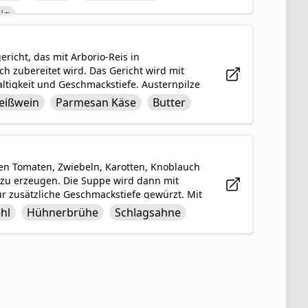
nte einer traditionellen Hühnertopf-pastete
ig
e köstliche Variante eines klassischen
ericht, das mit Arborio-Reis in
zubereitet wird. Das Gericht wird mit
altigkeit und Geschmackstiefe. Austernpilze
erundet mit einer Prise Salz und Pfeffer
eißwein
Parmesan Käse
Butter
liche Möglichkeit, die zarten Aromen von
en Tomaten, Zwiebeln, Karotten, Knoblauch
 zu erzeugen. Die Suppe wird dann mit
ür zusätzliche Geschmackstiefe gewürzt. Mit
 und befriedigendes Gericht, das perfekt
hl
Hühnerbrühe
Schlagsahne
nossen oder mit einem knusprigen Brot oder
assische und zeitlose Suppe, die sicherlich