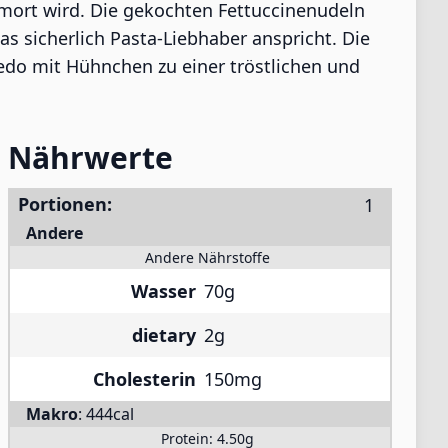
mort wird. Die gekochten Fettuccinenudeln
s sicherlich Pasta-Liebhaber anspricht. Die
edo mit Hühnchen zu einer tröstlichen und
Nährwerte
Portionen:
Andere
Andere Nährstoffe
Wasser
70g
dietary
2g
Cholesterin
150mg
Makro
:
444cal
Protein:
4.50g