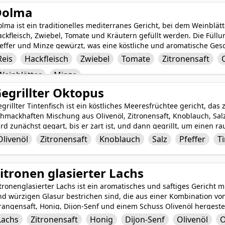
Dolma
lma ist ein traditionelles mediterranes Gericht, bei dem Weinblät
ckfleisch, Zwiebel, Tomate und Kräutern gefüllt werden. Die Füllung
feffer und Minze gewürzt, was eine köstliche und aromatische Ges
inblätter werden dann gekocht, bis sie zart sind, und ergeben ei
Reis
Hackfleisch
Zwiebel
Tomate
Zitronensaft
richt, das in verschiedenen Nahöstlichen und mediterranen Küchen
Weinblätter
Minze
er Hauptgericht genossen, heiß oder kalt serviert mit einem Beil
ivenöl.
egrillter Oktopus
grillter Tintenfisch ist ein köstliches Meeresfrüchtee gericht, das
hmackhaften Mischung aus Olivenöl, Zitronensaft, Knoblauch, Salz 
rd zunächst gegart, bis er zart ist, und dann gegrillt, um einen
ußere Textur zu erreichen. Die würzige Marinade durchzieht den T
Olivenöl
Zitronensaft
Knoblauch
Salz
Pfeffer
T
d herzhaften Aromen und ergibt ein köstliches Gericht, das sowoh
grillter Tintenfisch ist ein beliebtes mediterranes Gericht, das f
rrliche Kombination von Zutaten bekannt ist.
itronen glasierter Lachs
tronenglasierter Lachs ist ein aromatisches und saftiges Gericht mi
nd würzigen Glasur bestrichen sind, die aus einer Kombination vo
angensaft, Honig, Dijon-Senf und einem Schuss Olivenöl hergestell
en natürlichen Reichtum des Lachses, sondern verleiht dem Fisch 
Lachs
Zitronensaft
Honig
Dijon-Senf
Olivenöl
O