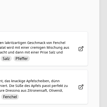
 den lakritzartigen Geschmack von Fenchel
alat wird mit einer cremigen Mischung aus
cht und dann mit einer Prise Salz und
ch perfekt als Beilage oder Belag für
Salz
Pfeffer
Aromen und Texturen, die Ihre
cht, das knackige Apfelscheiben, dünn
iert. Die Süße des Apfels passt perfekt zu
e Dressing aus Zitronensaft, Olivenöl,
leicht, gesund und perfekt für einen
Fenchel
gänzen.