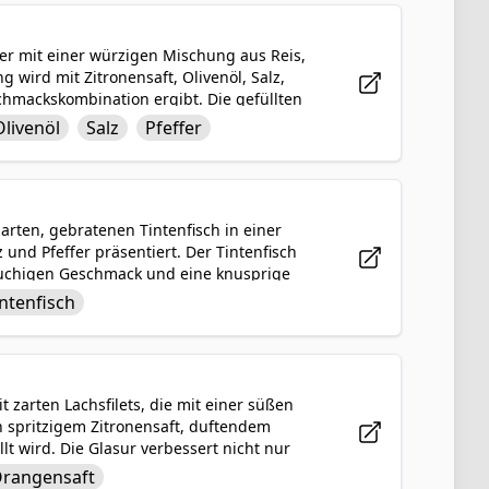
ter mit einer würzigen Mischung aus Reis,
 wird mit Zitronensaft, Olivenöl, Salz,
chmackskombination ergibt. Die gefüllten
n herzhaftes und zufriedenstellendes
Olivenöl
Salz
Pfeffer
 beliebt ist. Dolma wird oft als Vorspeise
age von Joghurt oder einem Schuss extra
 zarten, gebratenen Tintenfisch in einer
und Pfeffer präsentiert. Der Tintenfisch
 rauchigen Geschmack und eine knusprige
intenfisch mit einem Schuss von sauren
intenfisch
l befriedigend als auch schmackhaft ist.
ür seinen einzigartigen Geschmack und die
t zarten Lachsfilets, die mit einer süßen
n spritzigem Zitronensaft, duftendem
t wird. Die Glasur verbessert nicht nur
auch eine angenehm zitrusartige Note, die
rangensaft