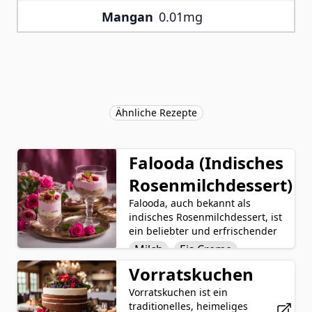
Mangan
0.01mg
Ähnliche Rezepte
Falooda (Indisches
Rosenmilchdessert)
Falooda, auch bekannt als
indisches Rosenmilchdessert, ist
ein beliebter und erfrischender
Süßigkeiten, die aus Indien
Milch
Eis Creme
stammt. Dieses köstliche Dessert
Vorratskuchen
Falooda-Samen
wird durch Schichtung von
Zutaten wie eingeweichten
Vorratskuchen ist ein
Rosen-Sirup
Falooda-Samen (auch bekannt als
traditionelles, heimeliges