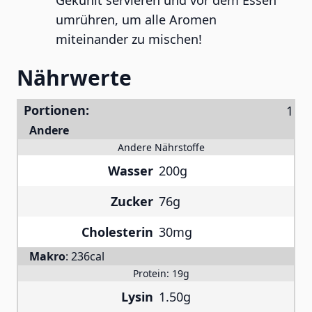
Gekühlt servieren und vor dem Essen
umrühren, um alle Aromen
miteinander zu mischen!
Nährwerte
Portionen:
Andere
Andere Nährstoffe
Wasser
200g
Zucker
76g
Cholesterin
30mg
Makro
:
236cal
Protein:
19g
Lysin
1.50g