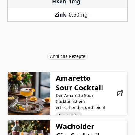
Eisen
1mg
Zink
0.50mg
Ähnliche Rezepte
Amaretto
Sour Cocktail
Der Amaretto Sour
Cocktail ist ein
erfrischendes und leicht
süßes Getränk, das den
Amaretto
Mandelgeschmack Likörs
Wacholder-
Zitronensaft
Eis
Amaretto mit saurer
Zitronensaft und einem
Einfacher Sirup