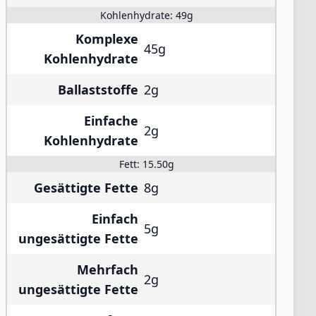
Kohlenhydrate:
49g
Komplexe
45g
Kohlenhydrate
Ballaststoffe
2g
Einfache
2g
Kohlenhydrate
Fett:
15.50g
Gesättigte Fette
8g
Einfach
5g
ungesättigte Fette
Mehrfach
2g
ungesättigte Fette