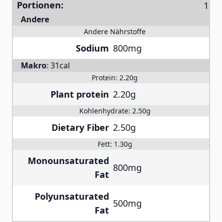
Portionen:
Andere
Andere Nährstoffe
Sodium
800mg
Makro
:
31cal
Protein:
2.20g
Plant protein
2.20g
Kohlenhydrate:
2.50g
Dietary Fiber
2.50g
Fett:
1.30g
Monounsaturated
800mg
Fat
Polyunsaturated
500mg
Fat