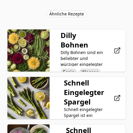
Ähnliche Rezepte
Dilly
Bohnen
Dilly Bohnen sind ein
beliebter und
würziger eingelegter
Snack, der durch das
Essig
Wasser
Konservieren von
Schnell
Salz
frischen grünen
Bohnen in einer
Eingelegter
Knoblauch
Mischung aus Essig,
Spargel
Wasser, Salz,
Dill Samen
Knoblauch und
Schnell eingelegter
Grüne Bohnen
Dillkörnern
Spargel ist ein
hergestellt wird.
einfaches und
Diese herzhafte
geschmackvolles
Schnell
Spargel
Leckerei bietet eine