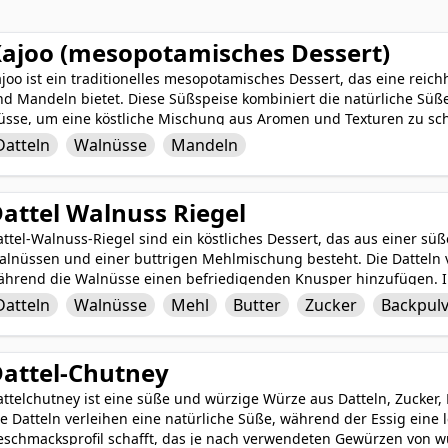
ajoo (mesopotamisches Dessert)
joo ist ein traditionelles mesopotamisches Dessert, das eine rei
d Mandeln bietet. Diese Süßspeise kombiniert die natürliche Süße
üsse, um eine köstliche Mischung aus Aromen und Texturen zu scha
lebrige Basis, während die Walnüsse und Mandeln ein nussiges un
Datteln
Walnüsse
Mandeln
nzufügen. Xajoo ist eine beliebte Delikatesse, die die einfache, a
utaten zeigt und einen Geschmack der antiken mesopotamischen kul
attel Walnuss Riegel
ttel-Walnuss-Riegel sind ein köstliches Dessert, das aus einer s
lnüssen und einer buttrigen Mehlmischung besteht. Die Datteln ve
ährend die Walnüsse einen befriedigenden Knusper hinzufügen. In
ckpulver und Vanilleextrakt schaffen diese Zutaten einen aromati
Datteln
Walnüsse
Mehl
Butter
Zucker
Backpul
schen oder als Dessert eignet. Diese Riegel sind einfach herzuste
nkommen, die gerne einen schmackhaften Snack mit der perfekten
attel-Chutney
attelchutney ist eine süße und würzige Würze aus Datteln, Zucker
e Datteln verleihen eine natürliche Süße, während der Essig eine le
schmacksprofil schafft, das je nach verwendeten Gewürzen von wür