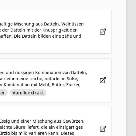
chhaltige Mischung aus Datteln, Walnüssen
 der Datteln mit der Knusprigkeit der
ffen. Die Datteln bilden eine zähe und
d knuspriges Element des Desserts
ber köstliche Kombination dieser gesunden
inarischen Traditionen bietet.
üßen und nussigen Kombination von Datteln,
rleihen eine reiche, natürliche Süße,
 Kombination mit Mehl, Butter, Zucker,
schen und zähen Riegel, der sich ideal zum
ver
Vanilleextrakt
llen und werden sicherlich bei allen gut
 Balance aus Süße und Textur genießen.
, Essig und einer Mischung aus Gewürzen.
ichte Säure liefert, die ein einzigartiges
zig bis mild variieren kann. Dieses