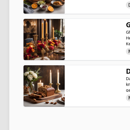
vi
v
in
G
G
Gh
H
K
M
de
k
D
Da
k
ge
D
K
l