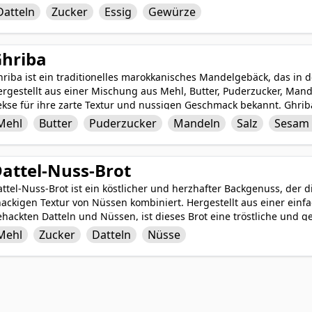
elseitige Chutney kann als Brotaufstrich, Dip oder Beilage zu he
Datteln
Zucker
Essig
Gewürze
erleiht dem Gesamtgeschmack Tiefe und Komplexität. Es ist eine b
 der indischen und nahöstlichen Küche, und verleiht einer Vielzah
eschmacksschub.
hriba
riba ist ein traditionelles marokkanisches Mandelgebäck, das in d
ergestellt aus einer Mischung aus Mehl, Butter, Puderzucker, Man
ekse für ihre zarte Textur und nussigen Geschmack bekannt. Ghri
onden geformt und können mit zusätzlichem Puderzucker oder S
Mehl
Butter
Puderzucker
Mandeln
Salz
Sesam
korative Note zu verleihen. Genießen Sie Ghriba-Kekse als süßen G
östliche Kombination aus buttrigen, nussigen und leicht herzhaft
attel-Nuss-Brot
ttel-Nuss-Brot ist ein köstlicher und herzhafter Backgenuss, der d
nackigen Textur von Nüssen kombiniert. Hergestellt aus einer ein
hackten Datteln und Nüssen, ist dieses Brot eine tröstliche und 
atteln verleihen einen zähen und karamellartigen Geschmack, wä
Mehl
Zucker
Datteln
Nüsse
nusper und nussigen Geschmack hinzufügen. Dattel-Nuss-Brot ist 
eckere Ergänzung zu einem Brunch-Buffet, genossen mit Butter ode